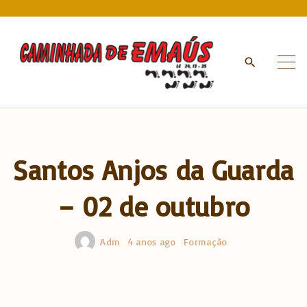
S
k
i
p
t
o
c
o
n
Santos Anjos da Guarda
t
e
– 02 de outubro
n
t
Adm
4 anos ago
Formação