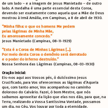
de um lado – e a imagem de Jesus Manietado – de outro
lado. A medalha é uma parte essencial desta Coroa,
devendo ser exatamente como aquela que a Mãe de Deus
mostrou à Irmã Amália, em Campinas, a 8 de abril de 1930.
“Minha filha: o que os homens Me pedem
pelas lágrimas de Minha Mãe,
Eu amorosamente concedo.”
Jesus Manietado (Campinas, 08-11-1929)
“Esta é a Coroa de Minhas Lágrimas […].
Por meio desta Coroa o demônio será derrotado
e o poder do inferno destruído.”
Nossa Senhora das Lágrimas (Campinas, 08-03-1930)
Oração inicial:
Eis-nos aqui aos Vossos pés, ó dulcíssimo Jesus
Crucificado, para Vos oferecermos as lágrimas d’Aquela
que, com tanto amor, Vos acompanhou no caminho
doloroso do Calvário. Fazei, ó bom Mestre, que nós
saibamos aproveitar da lição que elas nos dão, para que, na
Terra, realizando a Vossa Santíssima Vontade, possamos
um dia, no Céu, Vos louvar por toda a eternidade.