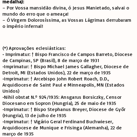
medalha):
– Por Vossa mansidão divina, ó Jesus Manietado, salvai o
mundo do erro que o ameaça!
– Ó Virgem Dolorosíssima, as Vossas Lágrimas derrubaram
o império infernal!
(*) Aprovações eclesiásticas:
• Imprimatur: † Bispo Francisco de Campos Barreto, Diocese
de Campinas, SP (Brasil), 8 de março de 1931
•Imprimatur: † Bispo Michael James Gallagher, Diocese de
Detroit, MI (Estados Unidos), 22 de março de 1935
•Imprimatur: † Arcebispo John Robert Roach, D.D.,
Arquidiocese de Saint Paul e Minneapolis, MN (Estados
Unidos)
•Nihil obstat N.º 924/1935: Ansgarus Borsiczky, Censor
Diocesano em Sopron (Hungria), 25 de maio de 1935
•Imprimatur: † Bispo Stephanus Breyer, Diocese de Győr
(Hungria), 13 de julho de 1935
•Imprimatur: † Vigário Geral Ferdinand Buchwieser,
Arquidiocese de Munique e Frisinga (Alemanha), 22 de
março de 1935