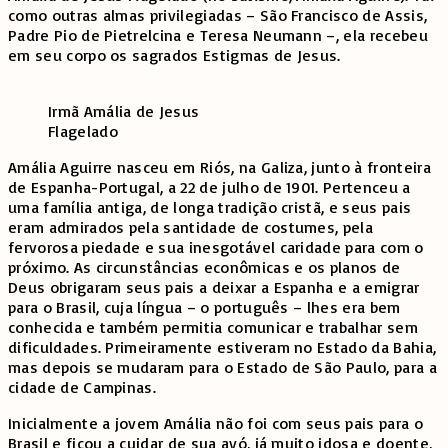
como outras almas privilegiadas – São Francisco de Assis,
Padre Pio de Pietrelcina e Teresa Neumann –, ela recebeu
em seu corpo os sagrados Estigmas de Jesus.
Irmã Amália de Jesus
Flagelado
Amália Aguirre nasceu em Riós, na Galiza, junto à fronteira
de Espanha-Portugal, a 22 de julho de 1901. Pertenceu a
uma família antiga, de longa tradição cristã, e seus pais
eram admirados pela santidade de costumes, pela
fervorosa piedade e sua inesgotável caridade para com o
próximo. As circunstâncias econômicas e os planos de
Deus obrigaram seus pais a deixar a Espanha e a emigrar
para o Brasil, cuja língua – o português – lhes era bem
conhecida e também permitia comunicar e trabalhar sem
dificuldades. Primeiramente estiveram no Estado da Bahia,
mas depois se mudaram para o Estado de São Paulo, para a
cidade de Campinas.
Inicialmente a jovem Amália não foi com seus pais para o
Brasil e ficou a cuidar de sua avó, já muito idosa e doente,