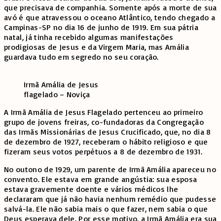
que precisava de companhia. Somente após a morte de sua
avó é que atravessou o oceano Atlântico, tendo chegado a
Campinas-SP no dia 16 de junho de 1919. Em sua pátria
natal, já tinha recebido algumas manifestações
prodigiosas de Jesus e da Virgem Maria, mas Amália
guardava tudo em segredo no seu coração.
Irmã Amália de Jesus
flagelado – Noviça
A Irmã Amália de Jesus Flagelado pertenceu ao primeiro
grupo de jovens freiras, co-fundadoras da Congregação
das Irmãs Missionárias de Jesus Crucificado, que, no dia 8
de dezembro de 1927, receberam o hábito religioso e que
fizeram seus votos perpétuos a 8 de dezembro de 1931.
No outono de 1929, um parente de Irmã Amália apareceu no
convento. Ele estava em grande angústia: sua esposa
estava gravemente doente e vários médicos lhe
declararam que já não havia nenhum remédio que pudesse
salvá-la. Ele não sabia mais o que fazer, nem sabia o que
Deus esperava dele. Por esse motivo, a Irmã Amália era sua