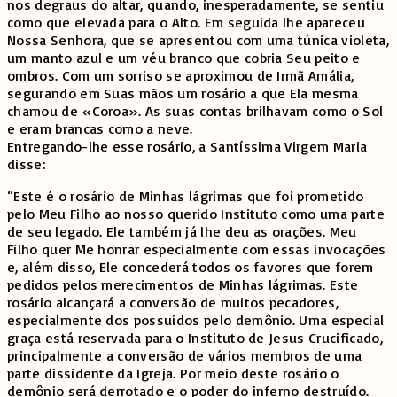
nos degraus do altar, quando, inesperadamente, se sentiu
como que elevada para o Alto. Em seguida lhe apareceu
Nossa Senhora, que se apresentou com uma túnica violeta,
um manto azul e um véu branco que cobria Seu peito e
ombros. Com um sorriso se aproximou de Irmã Amália,
segurando em Suas mãos um rosário a que Ela mesma
chamou de «Coroa». As suas contas brilhavam como o Sol
e eram brancas como a neve.
Entregando-lhe esse rosário, a Santíssima Virgem Maria
disse:
“Este é o rosário de Minhas lágrimas que foi prometido
pelo Meu Filho ao nosso querido Instituto como uma parte
de seu legado. Ele também já lhe deu as orações. Meu
Filho quer Me honrar especialmente com essas invocações
e, além disso, Ele concederá todos os favores que forem
pedidos pelos merecimentos de Minhas lágrimas. Este
rosário alcançará a conversão de muitos pecadores,
especialmente dos possuídos pelo demônio. Uma especial
graça está reservada para o Instituto de Jesus Crucificado,
principalmente a conversão de vários membros de uma
parte dissidente da Igreja. Por meio deste rosário o
demônio será derrotado e o poder do inferno destruído.