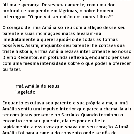
última esperança. Desesperadamente, com uma dor
profunda e rompendo em lágrimas, o pobre homem
interrogou: “O que vai ser então dos meus filhos?”.
O coração de Irmã Amália sofreu com a aflição desse seu
parente e suas inclinações inatas levaram-na
imediatamente a querer ajudá-lo de todas as formas
possíveis. Assim, enquanto seu parente lhe contava sua
triste história, a Irmã Amália rezava interiormente ao nosso
Divino Redentor, em profunda reflexão, enquanto pensava
com uma mesma intensidade sobre o que poderia oferecer
ou fazer.
Irmã Amália de Jesus
Flagelado
Enquanto escutava seu parente e sua própria alma, a Irmã
Amália sentiu um impulso interior que parecia chamá-la a ir
ter com Jesus presente no Sacrário. Quando terminou o
encontro com seu parente, ela respondeu fiel e
rapidamente a essa voz que soava em seu coração. A Irmã
Amália foi para a capela do convento onde se pôs de