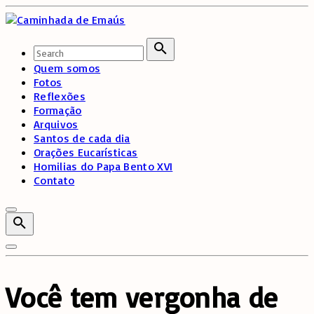
Skip
to
content
Search
for:
Search
Quem somos
Fotos
Reflexões
Formação
Arquivos
Santos de cada dia
Orações Eucarísticas
Homilias do Papa Bento XVI
Contato
Você tem vergonha de