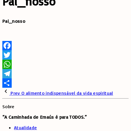
Pai_nosso
Pai_nosso
Facebook
Twitter
WhatsApp
Telegram
Share
Prev
O alimento indispensável da vida espiritual
Sobre
“A Caminhada de
Emaús é para TODOS.”
Atualidade