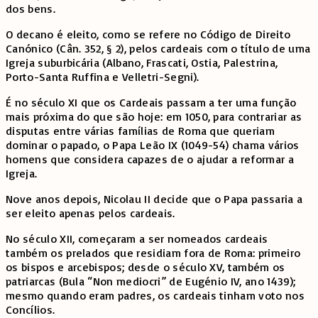
dos bens.
O decano é eleito, como se refere no Código de Direito
Canónico (Cân. 352, § 2), pelos cardeais com o título de uma
Igreja suburbicária (Albano, Frascati, Ostia, Palestrina,
Porto-Santa Ruffina e Velletri-Segni).
É no século XI que os Cardeais passam a ter uma função
mais próxima do que são hoje: em 1050, para contrariar as
disputas entre várias famílias de Roma que queriam
dominar o papado, o Papa Leão IX (1049-54) chama vários
homens que considera capazes de o ajudar a reformar a
Igreja.
Nove anos depois, Nicolau II decide que o Papa passaria a
ser eleito apenas pelos cardeais.
No século XII, começaram a ser nomeados cardeais
também os prelados que residiam fora de Roma: primeiro
os bispos e arcebispos; desde o século XV, também os
patriarcas (Bula “Non mediocri” de Eugénio IV, ano 1439);
mesmo quando eram padres, os cardeais tinham voto nos
Concílios.