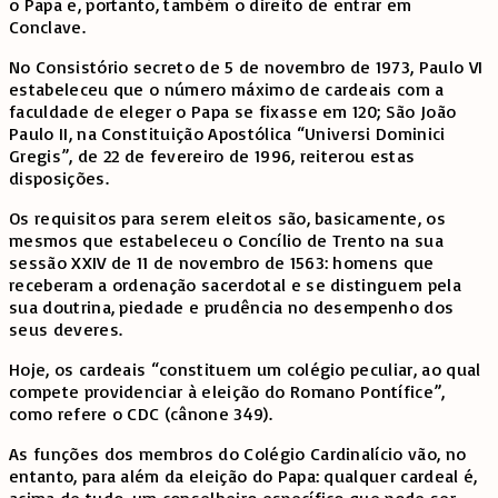
o Papa e, portanto, também o direito de entrar em
Conclave.
No Consistório secreto de 5 de novembro de 1973, Paulo VI
estabeleceu que o número máximo de cardeais com a
faculdade de eleger o Papa se fixasse em 120; São João
Paulo II, na Constituição Apostólica “Universi Dominici
Gregis”, de 22 de fevereiro de 1996, reiterou estas
disposições.
Os requisitos para serem eleitos são, basicamente, os
mesmos que estabeleceu o Concílio de Trento na sua
sessão XXIV de 11 de novembro de 1563: homens que
receberam a ordenação sacerdotal e se distinguem pela
sua doutrina, piedade e prudência no desempenho dos
seus deveres.
Hoje, os cardeais “constituem um colégio peculiar, ao qual
compete providenciar à eleição do Romano Pontífice”,
como refere o CDC (cânone 349).
As funções dos membros do Colégio Cardinalício vão, no
entanto, para além da eleição do Papa: qualquer cardeal é,
acima de tudo, um conselheiro específico que pode ser