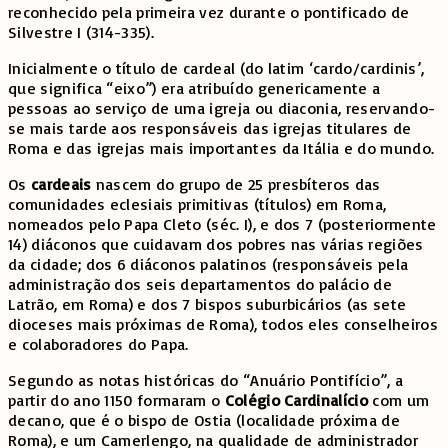
reconhecido pela primeira vez durante o pontificado de
Silvestre I (314-335).
Inicialmente o título de cardeal (do latim ‘cardo/cardinis’,
que significa “eixo”) era atribuído genericamente a
pessoas ao serviço de uma igreja ou diaconia, reservando-
se mais tarde aos responsáveis das igrejas titulares de
Roma e das igrejas mais importantes da Itália e do mundo.
Os
cardeais
nascem do grupo de 25 presbíteros das
comunidades eclesiais primitivas (títulos) em Roma,
nomeados pelo Papa Cleto (séc. I), e dos 7 (posteriormente
14) diáconos que cuidavam dos pobres nas várias regiões
da cidade; dos 6 diáconos palatinos (responsáveis pela
administração dos seis departamentos do palácio de
Latrão, em Roma) e dos 7 bispos suburbicários (as sete
dioceses mais próximas de Roma), todos eles conselheiros
e colaboradores do Papa.
Segundo as notas históricas do “Anuário Pontifício”, a
partir do ano 1150 formaram o
Colégio Cardinalício
com um
decano, que é o bispo de Ostia (localidade próxima de
Roma), e um Camerlengo, na qualidade de administrador