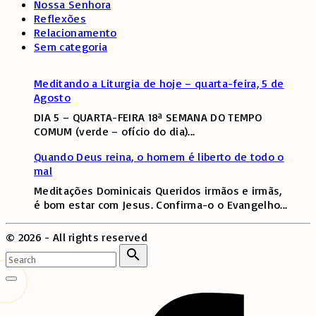
Nossa Senhora
Reflexões
Relacionamento
Sem categoria
Meditando a Liturgia de hoje – quarta-feira, 5 de
Agosto
DIA 5 – QUARTA-FEIRA 18ª SEMANA DO TEMPO
COMUM (verde – ofício do dia)
...
Quando Deus reina, o homem é liberto de todo o
mal
Meditações Dominicais Queridos irmãos e irmãs,
é bom estar com Jesus. Confirma-o o Evangelho
...
©
2026
- All rights reserved
Search
for:
Search
Go
to
top