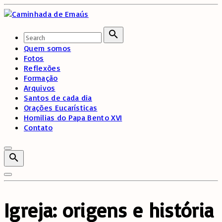
Skip
to
content
Search
for:
Search
Quem somos
Fotos
Reflexões
Formação
Arquivos
Santos de cada dia
Orações Eucarísticas
Homilias do Papa Bento XVI
Contato
Igreja: origens e história