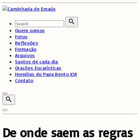
Skip
to
content
Search
for:
Search
Quem somos
Fotos
Reflexões
Formação
Arquivos
Santos de cada dia
Orações Eucarísticas
Homilias do Papa Bento XVI
Contato
De onde saem as regras