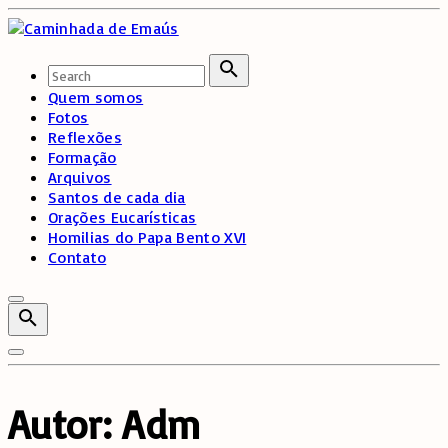
Skip
to
content
Search
for:
Search
Quem somos
Fotos
Reflexões
Formação
Arquivos
Santos de cada dia
Orações Eucarísticas
Homilias do Papa Bento XVI
Contato
Autor:
Adm