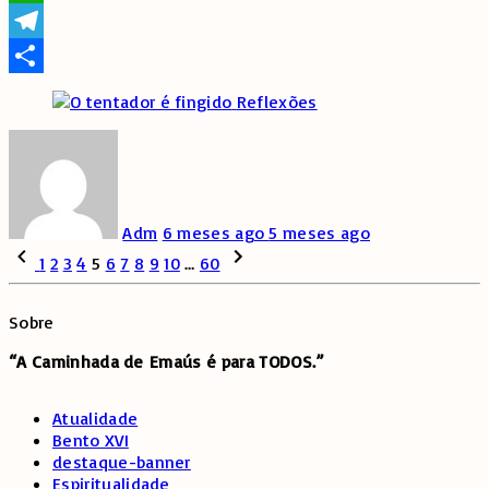
WhatsApp
Telegram
Share
Reflexões
Adm
6 meses ago
5 meses ago
Paginação
Previous
Next
1
2
3
4
5
6
7
8
9
10
…
60
page
page
de
Sobre
posts
“A Caminhada de
Emaús é para TODOS.”
Atualidade
Bento XVI
destaque-banner
Espiritualidade