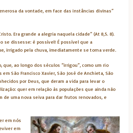
generosa da vontade, em face das instâncias divinas”
sto. Era grande a alegria naquela cidade” (At 8,5. 8).
se dissesse: é possível! É possível que a
e, irrigado pela chuva, imediatamente se torna verde.
 que, ao longo dos séculos “irrigou”, como um rio
 em São Francisco Xavier, São José de Anchieta, São
nhecidos por Deus, que deram a vida para levar o
elização: quer em relação às populações que ainda não
am de uma nova seiva para dar frutos renovados, e
der em nós
reviver em