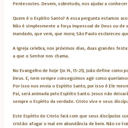
Pentecostes. Devem, sobretudo, nos ajudar a conhece
Quem é o Espírito Santo? A essa pergunta estamos acos
Não é simplesmente a força impessoal de Deus ou de se
mandado, que vem, que mora; São Paulo esclareceu que 
A Igreja celebra, nos próximos dias, duas grandes fest
a que o Senhor nos chama.
No Evangelho de hoje (Jo 14, 15-21), João define com
Deus. E, nem sempre conseguimos agir como queríamos.
Por isso nos envia o Espírito Santo, por isso é Ele mes
Pai, será animada pelo Espírito Santo. Jesus não deixar
sempre o Espírito da verdade. Cristo vive e seus discípu
Este Espírito de Cristo fará com que seus discípulos
cristão: afogar o mal em abundância de bem. Não se tra