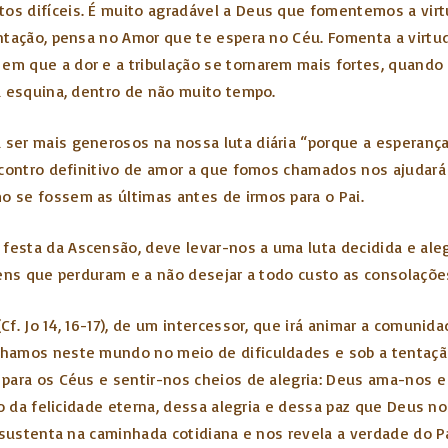
s difíceis. É muito agradável a Deus que fomentemos a virtu
ntação, pensa no Amor que te espera no Céu. Fomenta a virtu
 que a dor e a tribulação se tornarem mais fortes, quando n
a esquina, dentro de não muito tempo.
ser mais generosos na nossa luta diária “porque a esperanç
ncontro definitivo de amor a que fomos chamados nos ajudará 
 se fossem as últimas antes de irmos para o Pai.
sta da Ascensão, deve levar-nos a uma luta decidida e alegr
bens que perduram e a não desejar a todo custo as consolaçõ
. Jo 14, 16-17), de um intercessor, que irá animar a comunidad
hamos neste mundo no meio de dificuldades e sob a tentação
para os Céus e sentir-nos cheios de alegria: Deus ama-nos e
o da felicidade eterna, dessa alegria e dessa paz que Deus no
 sustenta na caminhada cotidiana e nos revela a verdade do Pa