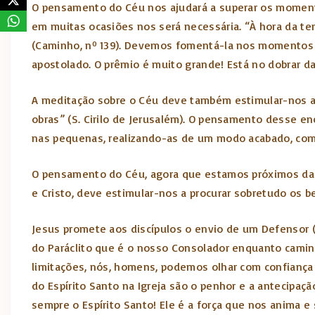
O pensamento do Céu nos ajudará a superar os momento
em muitas ocasiões nos será necessária. “À hora da te
(Caminho, nº 139). Devemos fomentá-la nos momentos em
apostolado. O prêmio é muito grande! Está no dobrar d
A meditação sobre o Céu deve também estimular-nos a 
obras” (S. Cirilo de Jerusalém). O pensamento desse e
nas pequenas, realizando-as de um modo acabado, como
O pensamento do Céu, agora que estamos próximos da fe
e Cristo, deve estimular-nos a procurar sobretudo os 
Jesus promete aos discípulos o envio de um Defensor (Cf
do Paráclito que é o nosso Consolador enquanto camin
limitações, nós, homens, podemos olhar com confiança 
do Espírito Santo na Igreja são o penhor e a antecipaçã
sempre o Espírito Santo! Ele é a força que nos anima e