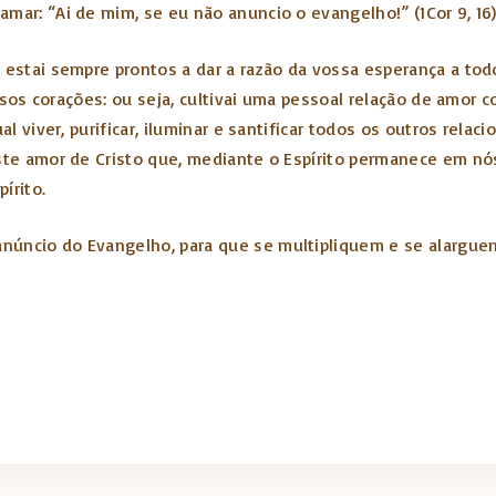
mar: “Ai de mim, se eu não anuncio o evangelho!” (1Cor 9, 16)
e estai sempre prontos a dar a razão da vossa esperança a to
ossos corações: ou seja, cultivai uma pessoal relação de amor c
al viver, purificar, iluminar e santificar todos os outros relac
este amor de Cristo que, mediante o Espírito permanece em nó
írito.
anúncio do Evangelho, para que se multipliquem e se alarg