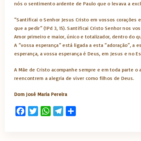
nós o sentimento ardente de Paulo que o levava a excla
“Santificai o Senhor Jesus Cristo em vossos corações 
que a pedir” (1Pd 3, 15). Santificai Cristo Senhor nos v
Amor primeiro e maior, único e totalizador, dentro do qu
A “vossa esperança” está ligada a esta “adoração”, a 
esperança, a vossa esperança é Deus, em Jesus e no Esp
A Mãe de Cristo acompanhe sempre e em toda parte o 
reencontrem a alegria de viver como filhos de Deus.
Dom José Maria Pereira
Fa
T
W
T
S
ce
w
h
el
h
b
it
at
e
ar