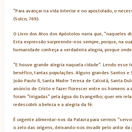
“Para avançar na vida interior e no apostolado, o nece
(Sulco, 769).
O Livro dos Atos dos Apóstolos narra que, “naqueles dia
Esta expressão surpreende-nos sempre, porque, na sua 
humanidade conheça a verdadeira alegria, porque onde 
“E houve grande alegria naquela cidade”. Lendo esse t
benéfico, tantas populações. Alguns grandes Santos e 
João Paulo ll, Santa Madre Teresa de Calcutá, Santa Du
anúncio de Cristo e fazer florescer entre os homens a 
foram “irrigadas” pela água do Evangelho; quer em rel
redescobrir a beleza e a alegria da fé.
É urgente alimentar-nos da Palavra para sermos “servo
o zelo das origens, deixando-nos invadir pelo ardor d