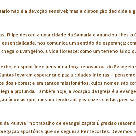
ssário não é a devoção sensível; mas a disposição decidida e 
s, Filipe desceu a uma cidade da Samaria e anunciou-lhes o Cri
essencialidade, nos comunica um sentido de esperança; como 
chega o Evangelho, a vida floresce; como um terreno árido qu
recho, é espontâneo pensar na força renovadora do Evangelho,
Santas levaram esperança e paz a cidades inteiras – pensemos
lce dos Pobres; e em tantos missionários, cujos nomes são co
alegria profunda. Também hoje, a vocação da Igreja é a evang
ação àquelas que, mesmo tendo antigas raízes cristãs, precis
s da Palavra” no trabalho de evangelização! É preciso reacen
a pregação apostólica que se seguiu a Pentecostes. Devemos 