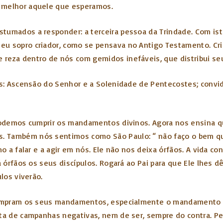
r melhor aquele que esperamos.
tumados a responder: a terceira pessoa da Trindade. Com ist
u sopro criador, como se pensava no Antigo Testamento. Cris
reza dentro de nós com gemidos inefáveis, que distribui seu
as: Ascensão do Senhor e a Solenidade de Pentecostes; convida
o podemos cumprir os mandamentos divinos. Agora nos ensina
 Também nós sentimos como São Paulo: “ não faço o bem que
mo a falar e a agir em nós. Ele não nos deixa órfãos. A vida co
á órfãos os seus discípulos. Rogará ao Pai para que Ele lhes d
los viverão.
 cumpram os seus mandamentos, especialmente o mandamento do
ta de campanhas negativas, nem de ser, sempre do contra. Pel