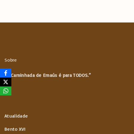
p
Sobre
“A Caminhada de
Emaús é para TODOS.”
Atualidade
Bento XVI