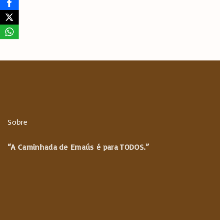
k
p
m
p
Sobre
“A Caminhada de
Emaús é para TODOS.”