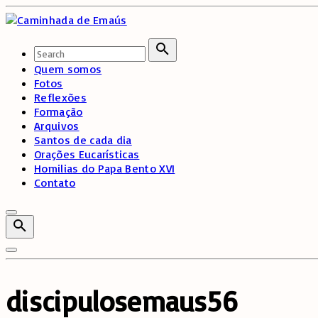
Skip
to
content
Search
for:
Search
Quem somos
Fotos
Reflexões
Formação
Arquivos
Santos de cada dia
Orações Eucarísticas
Homilias do Papa Bento XVI
Contato
discipulosemaus56