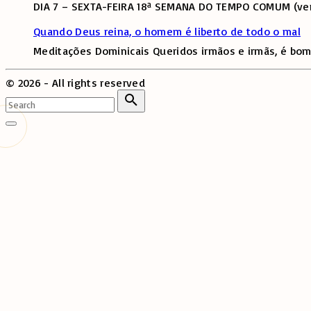
DIA 7 – SEXTA-FEIRA 18ª SEMANA DO TEMPO COMUM (verd
Quando Deus reina, o homem é liberto de todo o mal
Meditações Dominicais Queridos irmãos e irmãs, é bom
©
2026
- All rights reserved
Search
for:
Search
Go
to
top