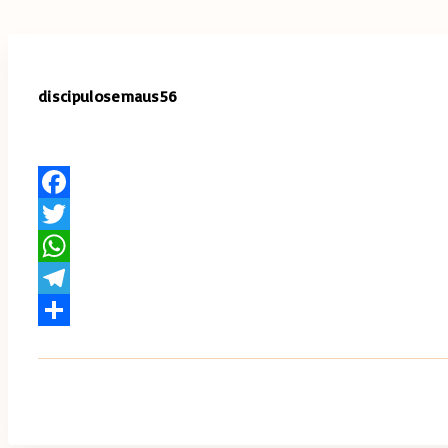
discipulosemaus56
Facebook
Twitter
WhatsApp
Telegram
Share