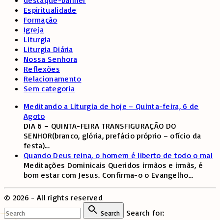
Espiritualidade
Formação
Igreja
Liturgia
Liturgia Diária
Nossa Senhora
Reflexões
Relacionamento
Sem categoria
Meditando a Liturgia de hoje – Quinta-feira, 6 de
Agoto
DIA 6 – QUINTA-FEIRA TRANSFIGURAÇÃO DO
SENHOR(branco, glória, prefácio próprio – ofício da
festa)
...
Quando Deus reina, o homem é liberto de todo o mal
Meditações Dominicais Queridos irmãos e irmãs, é
bom estar com Jesus. Confirma-o o Evangelho
...
©
2026
- All rights reserved
Search for:
Search