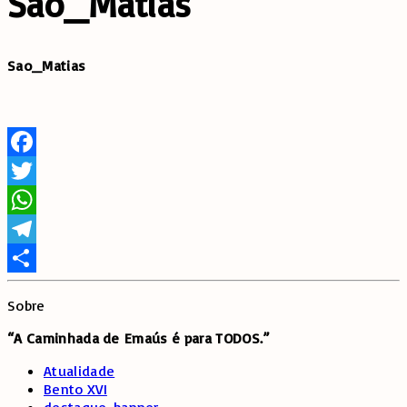
Sao_Matias
Sao_Matias
Facebook
Twitter
WhatsApp
Telegram
Share
Sobre
“A Caminhada de
Emaús é para TODOS.”
Atualidade
Bento XVI
destaque-banner