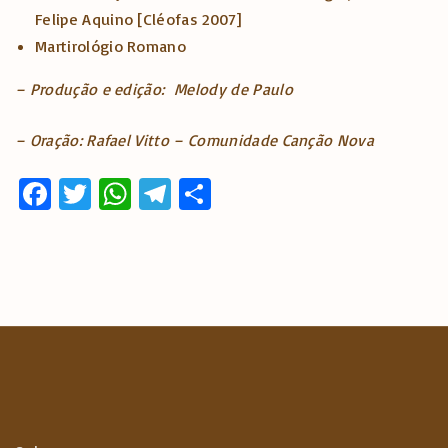
Felipe Aquino [Cléofas 2007]
Martirológio Romano
– Produção e edição: Melody de Paulo
– Oração: Rafael Vitto – Comunidade Canção Nova
Fa
T
W
T
S
ce
w
h
el
h
b
it
at
e
ar
o
te
s
gr
e
o
r
A
a
k
p
m
p