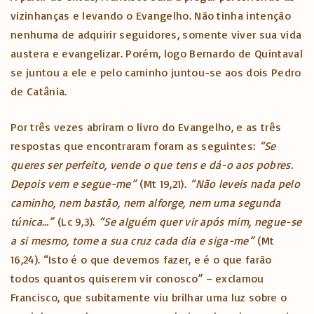
vizinhanças e levando o Evangelho. Não tinha intenção
nenhuma de adquirir seguidores, somente viver sua vida
austera e evangelizar. Porém, logo Bernardo de Quintaval
se juntou a ele e pelo caminho juntou-se aos dois Pedro
de Catânia.
Por três vezes abriram o livro do Evangelho, e as três
respostas que encontraram foram as seguintes:
“Se
queres ser perfeito, vende o que tens e dá-o aos pobres.
Depois vem e segue-me”
(Mt 19,21).
“Não leveis nada pelo
caminho, nem bastão, nem alforge, nem uma segunda
túnica…”
(Lc 9,3).
“Se alguém quer vir após mim, negue-se
a si mesmo, tome a sua cruz cada dia e siga-me”
(Mt
16,24). “Isto é o que devemos fazer, e é o que farão
todos quantos quiserem vir conosco” – exclamou
Francisco, que subitamente viu brilhar uma luz sobre o