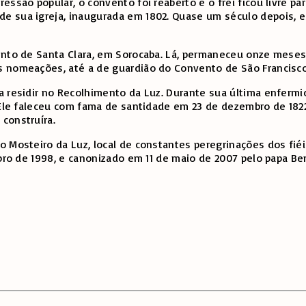
essão popular, o convento foi reaberto e o frei ficou livre p
 sua igreja, inaugurada em 1802. Quase um século depois, es
ento de Santa Clara, em Sorocaba. Lá, permaneceu onze meses 
s nomeações, até a de guardião do Convento de São Francisco
a residir no Recolhimento da Luz. Durante sua última enfermi
Ele faleceu com fama de santidade em 23 de dezembro de 1822. 
construíra.
o Mosteiro da Luz, local de constantes peregrinações dos fié
bro de 1998, e canonizado em 11 de maio de 2007 pelo papa Ben