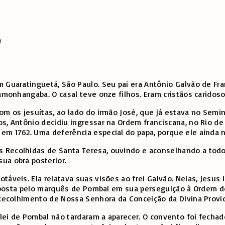
o
Guaratinguetá, São Paulo. Seu pai era Antônio Galvão de Franç
damonhangaba. O casal teve onze filhos. Eram cristãos caridos
om os jesuítas, ao lado do irmão José, que já estava no Semi
s, Antônio decidiu ingressar na Ordem franciscana, no Rio de
em 1762. Uma deferência especial do papa, porque ele ainda n
 Recolhidas de Santa Teresa, ouvindo e aconselhando a todo
ua obra posterior.
otáveis. Ela relatava suas visões ao frei Galvão. Nelas, Jes
imposta pelo marquês de Pombal em sua perseguição à Ordem dos 
o Recolhimento de Nossa Senhora da Conceição da Divina Provi
lei de Pombal não tardaram a aparecer. O convento foi fecha