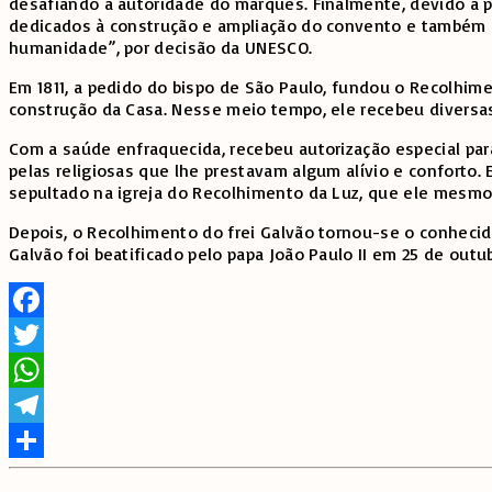
desafiando a autoridade do marquês. Finalmente, devido à pr
dedicados à construção e ampliação do convento e também de
humanidade”, por decisão da UNESCO.
Em 1811, a pedido do bispo de São Paulo, fundou o Recolhim
construção da Casa. Nesse meio tempo, ele recebeu diversa
Com a saúde enfraquecida, recebeu autorização especial par
pelas religiosas que lhe prestavam algum alívio e conforto. 
sepultado na igreja do Recolhimento da Luz, que ele mesmo 
Depois, o Recolhimento do frei Galvão tornou-se o conhecid
Galvão foi beatificado pelo papa João Paulo II em 25 de outu
Facebook
Twitter
WhatsApp
Telegram
Share