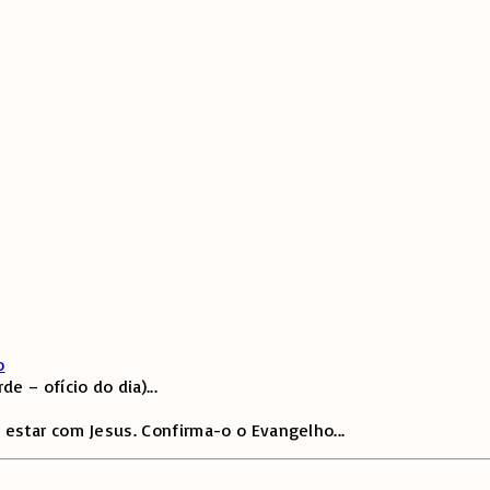
o
e – ofício do dia)
...
 estar com Jesus. Confirma-o o Evangelho
...