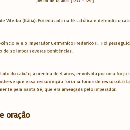
Jovem de 18 anos [1233 – 1251]
 Viterbo (Itália). Foi educada na fé católica e defendia o cat
cêncio IV e o imperador Germanico Frederico II. Foi perseguid
o de se impor severas penitências.
 lado do caixão, a menina de 4 anos, envolvida por uma força
nde-se que essa ressurreição foi uma forma de ressuscitar t
ente pela Santa Sé, que era ameaçada pelo imperador.
de oração