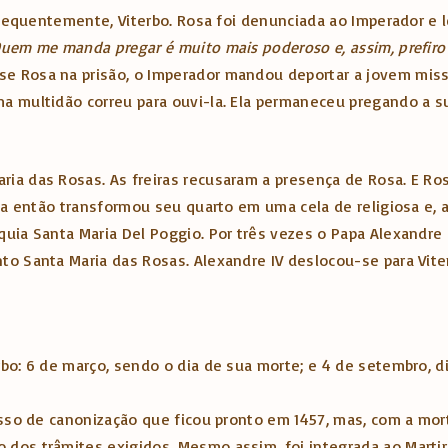
onsequentemente, Viterbo. Rosa foi denunciada ao Imperador e 
uem me manda pregar é muito mais poderoso e, assim, prefiro
e Rosa na prisão, o Imperador mandou deportar a jovem missi
a multidão correu para ouvi-la. Ela permaneceu pregando a su
ia das Rosas. As freiras recusaram a presença de Rosa. E Ros
sa então transformou seu quarto em uma cela de religiosa e, 
quia Santa Maria Del Poggio. Por três vezes o Papa Alexandre
to Santa Maria das Rosas. Alexandre IV deslocou-se para Vit
bo: 6 de março, sendo o dia de sua morte; e 4 de setembro, d
esso de canonização que ficou pronto em 1457, mas, com a mort
 dos trâmites exigidos. Mesmo assim, foi integrada ao Mart