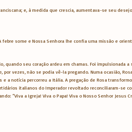
franciscana; e, à medida que crescia, aumentava-se seu desej
 A febre some e Nossa Senhora lhe confia uma missão e orien
ado, quando seu coração ardeu em chamas. Foi impulsionada a 
e, por vezes, não se podia vê-la pregando. Numa ocasião, Rosa
 e a notícia percorreu a Itália. A pregação de Rosa transfor
artidários italianos do Imperador revoltado reconciliaram-se 
do: “Viva a Igreja! Viva o Papa! Viva o Nosso Senhor Jesus Cr