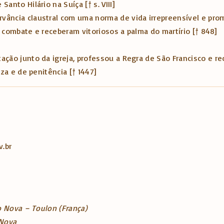
anto Hilário na Suíça [† s. VIII]
rvância claustral com uma norma de vida irrepreensível e pro
 combate e receberam vitoriosos a palma do martírio [† 848]
ação junto da igreja, professou a Regra de São Francisco e r
za e de penitência [† 1447]
v.br
Nova – Toulon (França)
 Nova