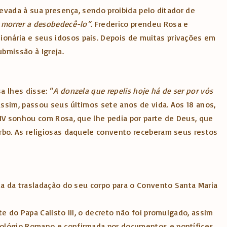
levada à sua presença, sendo proibida pelo ditador de
 morrer a desobedecê-lo”
. Frederico prendeu Rosa e
onária e seus idosos pais. Depois de muitas privações em
bmissão à Igreja.
a lhes disse: “
A donzela que repelis hoje há de ser por vós
assim, passou seus últimos sete anos de vida. Aos 18 anos,
 IV sonhou com Rosa, que lhe pedia por parte de Deus, que
erbo. As religiosas daquele convento receberam seus restos
ia da trasladação do seu corpo para o Convento Santa Maria
e do Papa Calisto III, o decreto não foi promulgado, assim
irológio Romano e confirmada por documentos e pontífices.