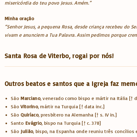
misericórdia do teu povo Jesus. Amém.”
Minha oração
“Senhor Jesus, a pequena Rosa, desde criança recebeu do Sen
vivam e anunciem a Tua Palavra. Assim pedimos porque cre
Santa Rosa de Viterbo, rogai por nós!
Outros beatos e santos que a Igreja faz me
São
Marciano
, venerado como bispo e mártir na Itália [† d
São
Vitorino
, mártir na Turquia [† data inc.]
São
Quiríaco
, presbítero na Alemanha [† s. IV in.]
Santo
Evágrio
, bispo na Turquia [† c. 378]
São
Julião
, bispo, na Espanha onde reuniu três concílios