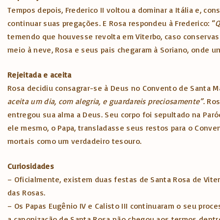
Tempos depois, Frederico II voltou a dominar a Itália e, c
continuar suas pregações. E Rosa respondeu à Frederico: “
Q
temendo que houvesse revolta em Viterbo, caso conservass
meio à neve, Rosa e seus pais chegaram à Soriano, onde um
Rejeitada e aceita
Rosa decidiu consagrar-se à Deus no Convento de Santa Mar
aceita um dia, com alegria, e guardareis preciosamente”
. Ro
entregou sua alma a Deus. Seu corpo foi sepultado na Paró
ele mesmo, o Papa, transladasse seus restos para o Conven
mortais como um verdadeiro tesouro.
Curiosidades
– Oficialmente, existem duas festas de Santa Rosa de Viter
das Rosas.
– Os Papas Eugênio IV e Calisto III continuaram o seu proc
a canonização de Santa Rosa não chegou aos termos dentro