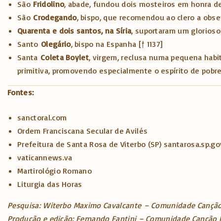
São
Fridolino
, abade, fundou dois mosteiros em honra de S
São
Crodegando
, bispo, que recomendou ao clero a obse
Quarenta e dois santos, na Síria
, suportaram um glorioso
Santo
Olegário
, bispo na Espanha [† 1137]
Santa
Coleta Boylet
, virgem, reclusa numa pequena habit
primitiva, promovendo especialmente o espírito de pobre
Fontes:
sanctoral.com
Ordem Franciscana Secular de Avilés
Prefeitura de Santa Rosa de Viterbo (SP) santarosa.sp.go
vaticannews.va
Martirológio Romano
Liturgia das Horas
Pesquisa:
Witerbo Maximo Cavalcante
– Comunidade Canção 
Produção e edição: Fernando Fantini – Comunidade Canção