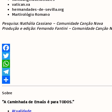
vatican.va
hermandades-de-sevilla.org
Martirológio Romano
Pesquisa: Nathália Cassiano – Comunidade Canção Nova
Produção e edição: Fernando Fantini – Comunidade Canção 
Facebook
Twitter
WhatsApp
Telegram
Share
Sobre
“A Caminhada de
Emaús é para TODOS.”
Atualidade