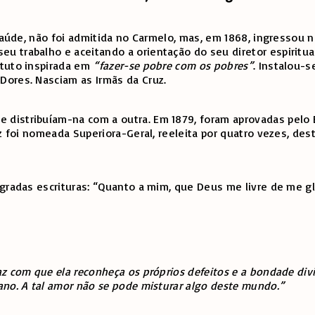
saúde, não foi admitida no Carmelo, mas, em 1868, ingressou n
 seu trabalho e aceitando a orientação do seu diretor espirit
ituto inspirada em
“fazer-se pobre com os pobres”
. Instalou-
Dores. Nasciam as Irmãs da Cruz.
distribuíam-na com a outra. Em 1879, foram aprovadas pelo 
uz foi nomeada Superiora-Geral, reeleita por quatro vezes, de
gradas escrituras: “Quanto a mim, que Deus me livre de me gl
z com que ela reconheça os próprios defeitos e a bondade divi
ano. A tal amor não se pode misturar algo deste mundo.”