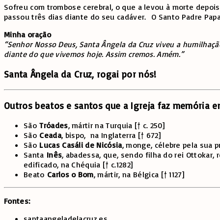
Sofreu com trombose cerebral, o que a levou à morte depois
passou três dias diante do seu cadáver. O Santo Padre Papa 
Minha oração
“Senhor Nosso Deus, Santa Ângela da Cruz viveu a humilhação d
diante do que vivemos hoje. Assim cremos. Amém.”
Santa Ângela da Cruz, rogai por nós!
Outros beatos e santos que a Igreja faz memória 
São
Tróades
, mártir na Turquia [† c. 250]
São
Ceada
, bispo, na Inglaterra [† 672]
São
Lucas Casáli de Nicósia
, monge, célebre pela sua p
Santa
Inês
, abadessa, que, sendo filha do rei Ottokar
edificado, na Chéquia [† c.1282]
Beato
Carlos o Bom
, mártir, na Bélgica [† 1127]
Fontes:
santaangeladelacruz.es