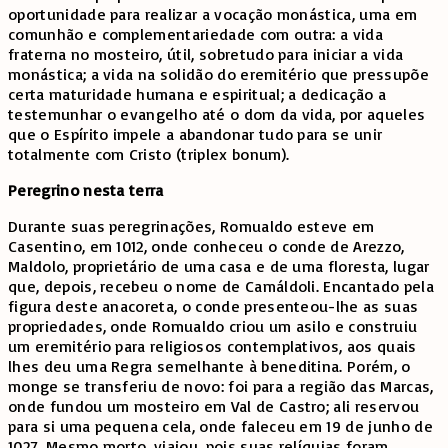
oportunidade para realizar a vocação monástica, uma em
comunhão e complementariedade com outra: a vida
fraterna no mosteiro, útil, sobretudo para iniciar a vida
monástica; a vida na solidão do eremitério que pressupõe
certa maturidade humana e espiritual; a dedicação a
testemunhar o evangelho até o dom da vida, por aqueles
que o Espírito impele a abandonar tudo para se unir
totalmente com Cristo (triplex bonum).
Peregrino nesta terra
Durante suas peregrinações, Romualdo esteve em
Casentino, em 1012, onde conheceu o conde de Arezzo,
Maldolo, proprietário de uma casa e de uma floresta, lugar
que, depois, recebeu o nome de Camáldoli. Encantado pela
figura deste anacoreta, o conde presenteou-lhe as suas
propriedades, onde Romualdo criou um asilo e construiu
um eremitério para religiosos contemplativos, aos quais
lhes deu uma Regra semelhante à beneditina. Porém, o
monge se transferiu de novo: foi para a região das Marcas,
onde fundou um mosteiro em Val de Castro; ali reservou
para si uma pequena cela, onde faleceu em 19 de junho de
1027. Mesmo morto, viajou, pois suas relíquias foram