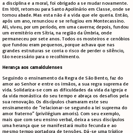
a disciplina e a moral, foi obrigado a se mudar novamente.
Em 1001, retornou para Santo Apolinário em Classe, onde se
tornou abade. Mas esta não é a vida que ele queria. Então,
após um ano, renunciou e se refugiou em Montecassino.
Ali, viveu, por um período, em uma caverna; depois, fundou
um eremitério em Sítria, na região da Úmbria, onde
permaneceu por sete anos. Todos os mosteiros e cenóbios
que fundou eram pequenos, porque achava que nas
grandes estruturas se corria o risco de perder o silêncio,
tão necessário para o recolhimento.
Herança aos camaldulenses
Seguindo o ensinamento da Regra de São Bento, faz do
amor ao Senhor e entre os irmãos, a sua regra suprema de
vida. Solidariza-se com as dificuldades da vida da Igreja e
da vida monástica do seu tempo e abraça os desafios pela
sua renovação. Os discípulos chamaram este seu
ensinamento de “relacionar-se segundo a lei suprema do
amor fraterno” (privilégium amoris). Com seu exemplo,
mais que com seu ensino verbal, deixa a seus discípulos
uma herança que se manifestará muito fecunda e ao
mesmo tempo portadora de tensões. Dá-se uma tríplice