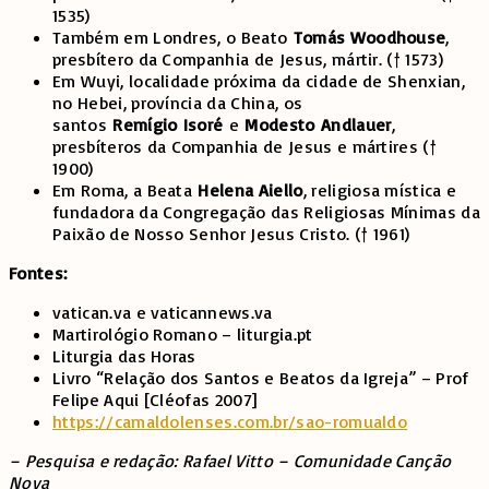
1535)
Também em Londres, o Beato
Tomás Woodhouse
,
presbítero da Companhia de Jesus, mártir. († 1573)
Em Wuyi, localidade próxima da cidade de Shenxian,
no Hebei, província da China, os
santos
Remígio
Isoré
e
Modesto
Andlauer
,
presbíteros da Companhia de Jesus e mártires (†
1900)
Em Roma, a Beata
Helena Aiello
, religiosa mística e
fundadora da Congregação das Religiosas Mínimas da
Paixão de Nosso Senhor Jesus Cristo. († 1961)
Fontes:
vatican.va e vaticannews.va
Martirológio Romano – liturgia.pt
Liturgia das Horas
Livro “Relação dos Santos e Beatos da Igreja” – Prof
Felipe Aqui [Cléofas 2007]
https://camaldolenses.com.br/sao-romualdo
– Pesquisa e redação: Rafael Vitto – Comunidade Canção
Nova