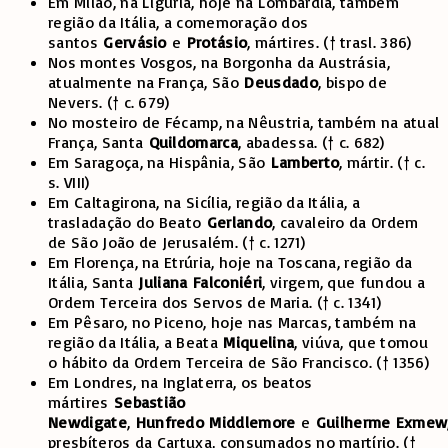
Em Milão, na Ligúria, hoje na Lombardia, também
região da Itália, a comemoração dos
santos
Gervásio
e
Protásio
, mártires. († trasl. 386)
Nos montes Vosgos, na Borgonha da Austrásia,
atualmente na França, São
Deusdado
, bispo de
Nevers. († c. 679)
No mosteiro de Fécamp, na Nêustria, também na atual
França, Santa
Quildomarca
, abadessa. († c. 682)
Em Saragoça, na Hispânia, São
Lamberto
, mártir. († c.
s. VIII)
Em Caltagirona, na Sicília, região da Itália, a
trasladação do Beato
Gerlando
, cavaleiro da Ordem
de São João de Jerusalém. († c. 1271)
Em Florença, na Etrúria, hoje na Toscana, região da
Itália, Santa
Juliana
Falconiéri
, virgem, que fundou a
Ordem Terceira dos Servos de Maria. († c. 1341)
Em Pêsaro, no Piceno, hoje nas Marcas, também na
região da Itália, a Beata
Miquelina
, viúva, que tomou
o hábito da Ordem Terceira de São Francisco. († 1356)
Em Londres, na Inglaterra, os beatos
mártires
Sebastião
Newdigate
,
Hunfredo
Middlemore
e
Guilherme
Exmew
presbíteros da Cartuxa, consumados no martírio. (†