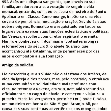
952. Após uma disputa sangrenta, que envolveu sua
família, amadureceu a sua vocação de seguir a vida
monacal, entrando, com seu pai, para o mosteiro de Santo
Apolinário em Classe. Como monge, impôs-se uma vida
severa de penitência, meditação e oração. Devido às suas
nobres origens, Romualdo era requisitado em todos os
lugares para exercer suas funções eclesiásticas e políticas.
Em Veneza, escolheu com diretor espiritual o eremita
Marino e conheceu um dos mais importantes monges
reformadores do século X: o abade Guarino, que
acompanhou até Catalunha, onde permaneceu por dez
anos e completou a sua formação.
Amigo da solidão
Ele descobriu que a solidão não o afastava dos irmãos, da
vida da igreja e dos pobres, mas, pelo contrário, o enraizava
numa comunhão e solidariedade mais profunda com
eles.
Ao retornar a Ravena, em 988, Romualdo renunciou,
oficialmente, ao cargo de abade e começou a viajar. Sua
primeira etapa foi Verghereto, perto de Forlí, onde fundou
um mosteiro em honra de São Miguel Arcanjo. Ali, por
causa das suas contínuas advertências aos monges, sobre