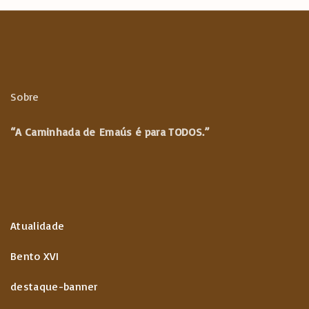
o
r
A
a
k
p
m
p
Sobre
“A Caminhada de
Emaús é para TODOS.”
Atualidade
Bento XVI
destaque-banner