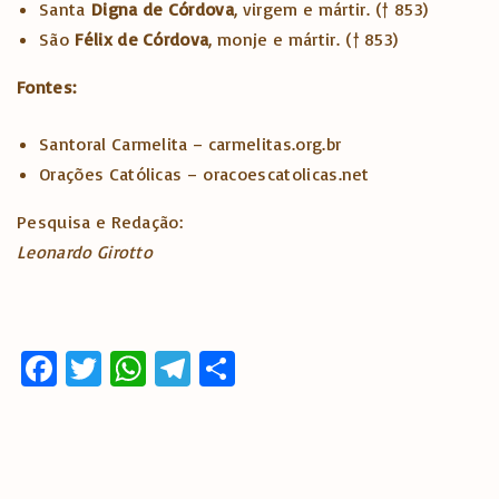
Santa
Digna de Córdova
, virgem e mártir. († 853)
São
Félix de Córdova
, monje e mártir. († 853)
Fontes:
Santoral Carmelita – carmelitas.org.br
Orações Católicas – oracoescatolicas.net
Pesquisa e Redação:
Leonardo Girotto
Fa
T
W
T
S
ce
w
h
el
h
b
it
at
e
ar
o
te
s
gr
e