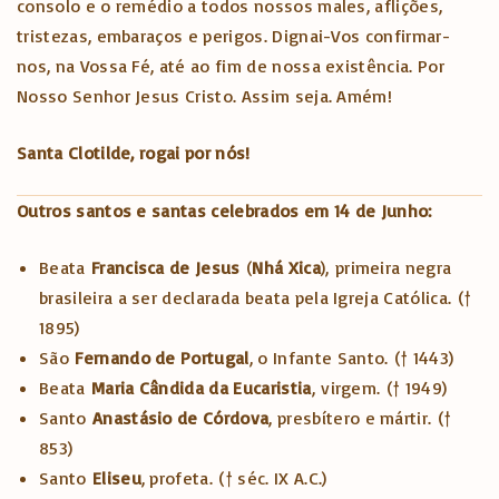
consolo e o remédio a todos nossos males, aflições,
tristezas, embaraços e perigos. Dignai-Vos confirmar-
nos, na Vossa Fé, até ao fim de nossa existência. Por
Nosso Senhor Jesus Cristo. Assim seja. Amém!
Santa Clotilde
, rogai por nós!
Outros santos e santas celebrados em 14 de Junho:
Beata
Francisca de Jesus
(
Nhá Xica
), primeira negra
brasileira a ser declarada beata pela Igreja Católica. (†
1895)
São
Fernando de Portugal
, o Infante Santo. († 1443)
Beata
Maria Cândida da Eucaristia
, virgem. († 1949)
Santo
Anastásio de Córdova
, presbítero e mártir. (†
853)
Santo
Eliseu
, profeta. († séc. IX A.C.)