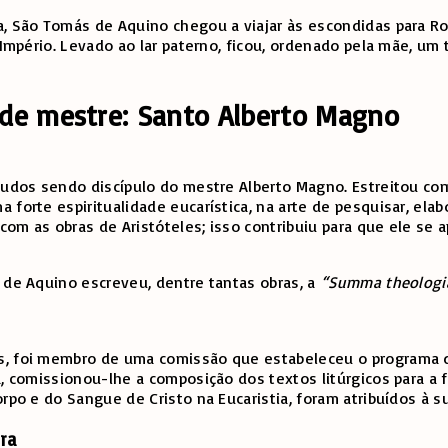
a, São Tomás de Aquino chegou a viajar às escondidas para R
 Império. Levado ao lar paterno, ficou, ordenado pela mãe, um
de mestre: Santo Alberto Magno
studos sendo discípulo do mestre Alberto Magno. Estreitou com
forte espiritualidade eucarística, na arte de pesquisar, elabo
om as obras de Aristóteles; isso contribuiu para que ele se 
s de Aquino escreveu, dentre tantas obras, a
“Summa theologi
s, foi membro de uma comissão que estabeleceu o programa d
, comissionou-lhe a composição dos textos litúrgicos para a f
rpo e do Sangue de Cristo na Eucaristia, foram atribuídos à su
ra