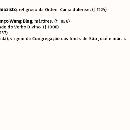
micristo
, religioso da Ordem Camaldulense. († 1224)
enço Wang Bing
, mártires. († 1858)
ade do Verbo Divino. († 1908)
937)
idà), virgem da Congregação das Irmãs de São José e mártir.