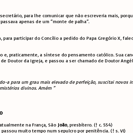
cretário, para lhe comunicar que não escreveria mais, porqu
o passava apenas de um “monte de palha”.
, para participar do Concílio a pedido do Papa Gregório X, f
 e, praticamente, a síntese do pensamento católico. Sua cano
lo de Doutor da Igreja, e passou a ser chamado de Doutor Angé
ndo-a para um grau mais elevado de perfeição, suscitai novos i
 mistérios divinos. Amém ”
ro
 atualmente na França, São
João
, presbítero. († c. 554)
e passou muito tempo num sepulcro por penitência. († s. VI)