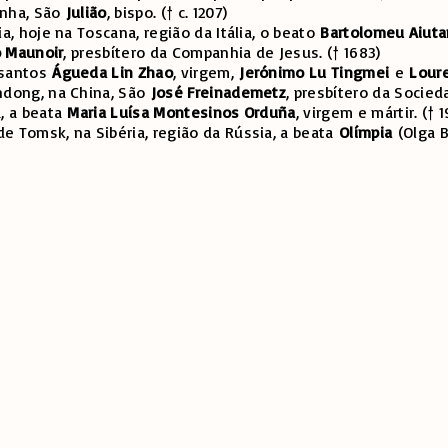
anha, São
Julião
, bispo. († c. 1207)
a, hoje na Toscana, região da Itália, o beato
Bartolomeu Aiuta
o Maunoir
, presbítero da Companhia de Jesus. († 1683)
 santos
Águeda Lin Zhao
, virgem,
Jerónimo Lu Tingmei
e
Lour
ndong, na China, São
José Freinademetz
, presbítero da Socied
a, a beata
Maria Luísa Montesinos Orduña
, virgem e mártir. († 1
e Tomsk, na Sibéria, região da Rússia, a beata
Olímpia
(Olga B