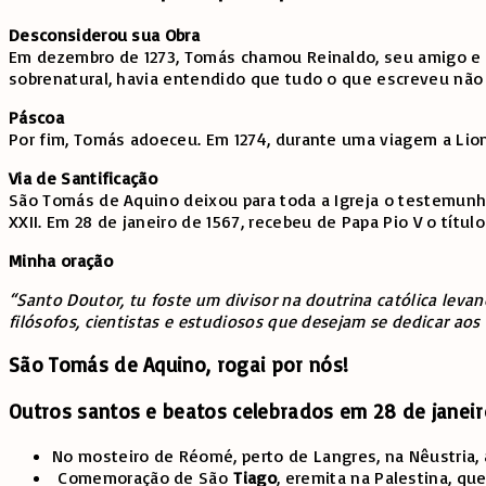
Desconsiderou sua Obra
Em dezembro de 1273, Tomás chamou Reinaldo, seu amigo e se
sobrenatural, havia entendido que tudo o que escreveu nã
Páscoa
Por fim, Tomás adoeceu. Em 1274, durante uma viagem a Lion
Via de Santificação
São Tomás de Aquino deixou para toda a Igreja o testemunho
XXII. Em 28 de janeiro de 1567, recebeu de Papa Pio V o títu
Minha oração
“Santo Doutor, tu foste um divisor na doutrina católica leva
filósofos, cientistas e estudiosos que desejam se dedicar aos
São Tomás de Aquino, rogai por nós!
Outros santos e beatos celebrados em 28 de janei
No mosteiro de Réomé, perto de Langres, na Nêustria,
Comemoração de São
Tiago
, eremita na Palestina, qu