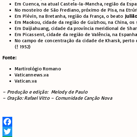
Em Cuenca, na atual Castela-la-Mancha, região da Esp
No mosteiro de São Frediano, próximo de Pisa, na Etrúri
Em Plévin, na Bretanha, região da França, o beato
Juliã
Em Maokou, cidade da região de Guizhou, na China, os
Em Daijiahuang, cidade da província meridional de Sha
Em Picassent, cidade da região de Valência, na Espanh
No campo de concentração da cidade de Kharsk, perto d
(† 1952)
Fonte:
Martirológio Romano
Vaticannews.va
Vatican.va
– Produção e edição: Melody de Paulo
– Oração: Rafael Vitto – Comunidade Canção Nova
Facebook