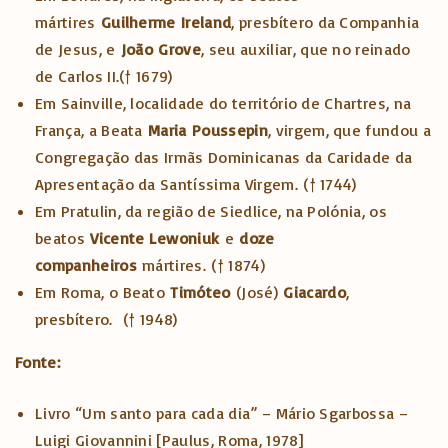
mártires
Guilherme
Ireland
, presbítero da Companhia
de Jesus, e
João
Grove
, seu auxiliar, que no reinado
de Carlos II.
(† 1679)
Em Sainville, localidade do território de Chartres, na
França, a Beata
Maria
Poussepin
, virgem, que fundou a
Congregação das Irmãs Dominicanas da Caridade da
Apresentação da Santíssima Virgem.
(† 1744)
Em Pratulin, da região de Siedlice, na Polónia, os
beatos
Vicente Lewoniuk
e
doze
companheiros
mártires.
(† 1874)
Em Roma, o Beato
Timóteo
(José)
Giacardo
,
presbítero.
(† 1948)
Fonte:
Livro “Um santo para cada dia” – Mário Sgarbossa –
Luigi Giovannini [Paulus, Roma, 1978]