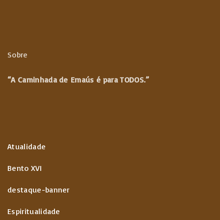
k
p
m
p
Sobre
“A Caminhada de
Emaús é para TODOS.”
Atualidade
Bento XVI
destaque-banner
Espiritualidade