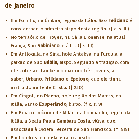
de janeiro
Em Folinho, na Úmbria, região da Itália, São
Feliciano
é
considerado
o primeiro bispo desta região.
(† c. s. III)
No território de Troyes, na Gália Lionense, na atual
França, São
Sabiniano
, mártir.
(† s. III)
Em Antioquia, na Síria, hoje Antakya, na Turquia, a
paixão de São
Bábila
, bispo. Segundo a tradição, com
ele sofreram também o martírio três jovens, a
saber,
Urbano
,
Prilidano
e
Epolono
, que ele tinha
instruído na fé de Cristo.
(† 250)
Em Cíngoli, no Piceno, hoje região das Marcas, na
Itália, Santo
Exuperâncio
, bispo.
(† c. s. V)
Em Binaco, próximo de Milão, na Lombardia, região da
Itália, a Beata
Paula Gambara Costa
, viúva, que,
associada à Ordem Terceira de São Francisco.
(† 1515)
Em Londres, na Inglaterra, os beatos