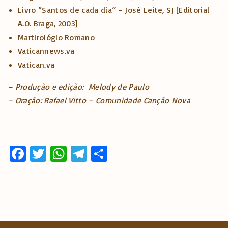
Livro “Santos de cada dia” – José Leite, SJ [Editorial
A.O. Braga, 2003]
Martirológio Romano
Vaticannews.va
Vatican.va
– Produção e edição: Melody de Paulo
– Oração: Rafael Vitto – Comunidade Canção Nova
Fa
T
W
T
S
ce
w
h
el
h
b
it
at
e
ar
o
te
s
gr
e
o
r
A
a