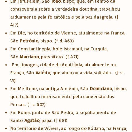
Em Jerusalém, São
João
, bispo, que, em tempo da
controvérsia sobre a verdadeira doutrina, trabalhou
arduamente pela fé católica e pela paz da Igreja.
(†
417)
Em Die, no território de Vienne, atualmente na França,
São
Petrónio
, bispo.
(† d. 463)
Em Constantinopla, hoje Istambul, na Turquia,
São
Marciano
, presbítero.
(† 471)
Em Limoges, cidade da Aquitânia, atualmente na
França, São
Valério
, que abraçou a vida solitária.
(† s.
VI)
Em Melitene, na antiga Arménia, São
Domiciano
, bispo,
que trabalhou intensamente pela conversão dos
Persas.
(† c. 602)
Em Roma, junto de São Pedro, o sepultamento de
Santo
Agatão
, papa.
(† 681)
No território de Viviers, ao longo do Ródano, na França,