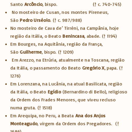
Santo
Arcôncio
, bispo.
(† c. 740-745)
No mosteiro de Cusan, nos montes Pireneus,
São
Pedro Urséolo
.
(† c. 987/988)
No mosteiro de Cava de’ Tirréni, na Campânia, hoje
região da Itália, o Beato
Benincasa
, abade.
(† 1194)
Em Bourges, na Aquitânia, região da França,
São
Guilherme
, bispo.
(† 1209)
Em Arezzo, na Etrúria, atualmente na Toscana, região
da Itália, o passamento do Beato
Gregório X
, papa.
(†
1276)
Em Lorenzana, na Lucânia, na atual Basilicata, região
da Itália, o Beato
Egídio
(Bernardino di Bello), religioso
da Ordem dos Frades Menores, que viveu recluso
numa gruta.
(† 1518)
Em Arequipa, no Peru, a Beata
Ana dos Anjos
Monteagudo
, virgem da Ordem dos Pregadores.
(†
1686)