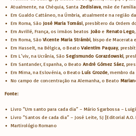
Atualmente, na Chéquia, Santa
Zedislava
, mãe de família
Em Gualdo Cattáneo, na Úmbria, atualmente na região da 
Em Roma, São
José Maria Tomási
, presbítero da Ordem d
Em Avrillé, França, os irmãos beatos
João
e
Renato Lego
Em Roma, São
Vicente Maria Strámbi
, bispo de Macerata 
Em Hasselt, na Bélgica, o Beato
Valentim
Paquay
, presb
Em L’viv, na Ucrânia, São
Segismundo
Gorazdowski
, pre
Em Santander, Espanha, o Beato
André Gómez Sáez
, pre
Em Mirna, na Eslovénia, o Beato
Luís Grozde
, membro da 
No campo de concentração na Alemanha, o Beato
Marian
Fonte:
Livro “Um santo para cada dia” – Mário Sgarbossa – Luigi
Livro “Santos de cada dia” – José Leite, SJ [Editorial A.O.
Martirológio Romano