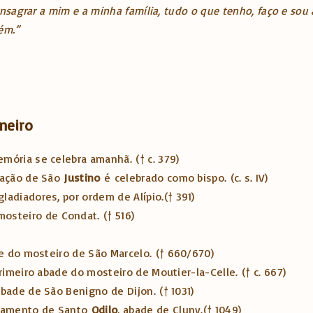
nsagrar a mim e a minha família, tudo o que tenho, faço e sou
ém.”
neiro
memória se celebra amanhã.
(† c. 379)
ração de São
Justino
é
celebrado como bispo.
(c. s. IV)
gladiadores, por ordem de Alípio.
(† 391)
 mosteiro de Condat.
(† 516)
de do mosteiro de São Marcelo.
(† 660/670)
primeiro abade do mosteiro de Moutier-la-Celle.
(† c. 667)
abade de São Benigno de Dijon.
(† 1031)
ssamento de Santo
Odilo
, abade de Cluny.
(† 1049)