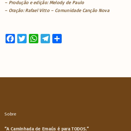
– Produção e edição: Melody de Paulo
– Oração: Rafael Vitto – Comunidade Canção Nova
Fa
T
W
T
S
ce
w
h
el
h
b
it
at
e
ar
o
te
s
gr
e
o
r
A
a
k
p
m
p
Sobre
“A Caminhada de
Emaús é para TODOS.”