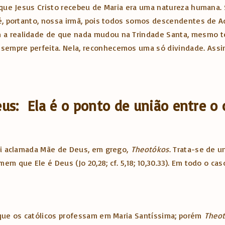
 que Jesus Cristo recebeu de Maria era uma natureza humana. 
 é, portanto, nossa irmã, pois todos somos descendentes de A
 a realidade de que nada mudou na Trindade Santa, mesmo te
empre perfeita. Nela, reconhecemos uma só divindade. Assim,
s: Ela é o ponto de união entre o c
foi aclamada Mãe de Deus, em grego,
Theotókos
. Trata-se de 
em que Ele é Deus (Jo 20,28; cf. 5,18; 10,30.33). Em todo o c
 que os católicos professam em Maria Santíssima; porém
Theo