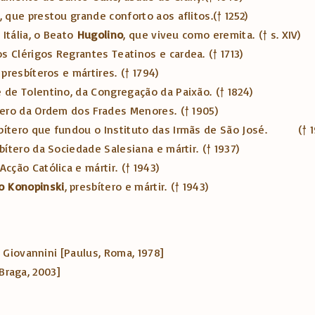
, que prestou grande conforto aos aflitos.
(† 1252)
Itália, o Beato
Hugolino
, que viveu como eremita.
(† s. XIV)
os Clérigos Regrantes Teatinos e cardea.
(† 1713)
, presbíteros e mártires.
(† 1794)
e de Tolentino, da Congregação da Paixão.
(† 1824)
ítero da Ordem dos Frades Menores.
(† 1905)
sbítero que fundou o Instituto das Irmãs de São José.
(† 
sbítero da Sociedade Salesiana e mártir.
(† 1937)
Acção Católica e mártir.
(† 1943)
o
Konopinski
, presbítero e mártir.
(† 1943)
 Giovannini [Paulus, Roma, 1978]
 Braga, 2003]