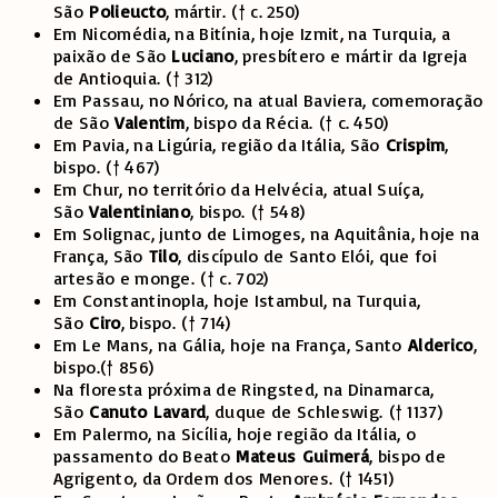
São
Polieucto
, mártir.
(† c. 250)
E
m Nicomédia, na Bitínia, hoje Izmit, na Turquia, a
paixão de São
Luciano
, presbítero e mártir da Igreja
de Antioquia.
(† 312)
Em Passau, no Nórico, na atual Baviera, comemoração
de São
Valentim
, bispo da Récia.
(† c. 450)
Em Pavia, na Ligúria, região da Itália, São
Crispim
,
bispo.
(† 467)
Em Chur, no território da Helvécia, atual Suíça,
São
Valentiniano
, bispo.
(† 548)
Em Solignac, junto de Limoges, na Aquitânia, hoje na
França, São
Tilo
, discípulo de Santo Elói, que foi
artesão e monge.
(† c. 702)
Em Constantinopla, hoje Istambul, na Turquia,
São
Ciro
, bispo.
(† 714)
Em Le Mans, na Gália, hoje na França, Santo
Alderico
,
bispo.(
† 856)
Na floresta próxima de Ringsted, na Dinamarca,
São
Canuto
Lavard
, duque de Schleswig.
(† 1137)
Em Palermo, na Sicília, hoje região da Itália, o
passamento do Beato
Mateus
Guimerá
, bispo de
Agrigento, da Ordem dos Menores.
(† 1451)