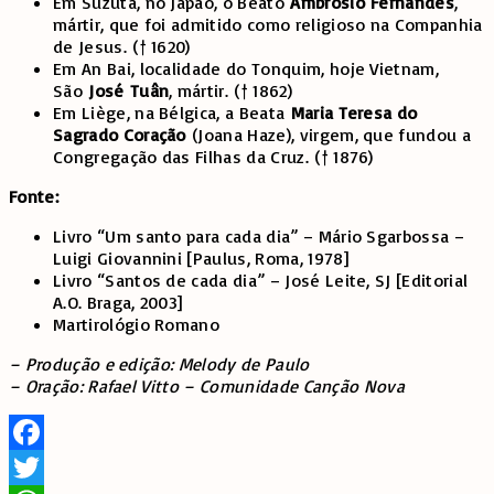
Em Suzuta, no Japão, o Beato
Ambrósio
Fernandes
,
mártir, que foi admitido como religioso na Companhia
de Jesus.
(† 1620)
Em An Bai, localidade do Tonquim, hoje Vietnam,
São
José
Tuân
, mártir.
(† 1862)
Em Liège, na Bélgica, a Beata
Maria Teresa do
Sagrado Coração
(Joana Haze), virgem, que fundou a
Congregação das Filhas da Cruz.
(† 1876)
Fonte:
Livro “Um santo para cada dia” – Mário Sgarbossa –
Luigi Giovannini [Paulus, Roma, 1978]
Livro “Santos de cada dia” – José Leite, SJ [Editorial
A.O. Braga, 2003]
Martirológio Romano
– Produção e edição: Melody de Paulo
– Oração: Rafael Vitto – Comunidade Canção Nova
Facebook