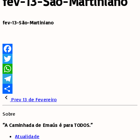
fev-13-São-Martiniano
fev-13-São-Martiniano
Facebook
Twitter
WhatsApp
Telegram
Share
Prev
13 de Fevereiro
Sobre
“A Caminhada de
Emaús é para TODOS.”
Atualidade