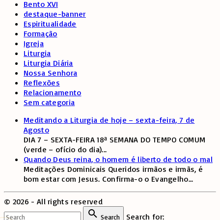
Bento XVI
destaque-banner
Espiritualidade
Formação
Igreja
Liturgia
Liturgia Diária
Nossa Senhora
Reflexões
Relacionamento
Sem categoria
Meditando a Liturgia de hoje – sexta-feira, 7 de
Agosto
DIA 7 – SEXTA-FEIRA 18ª SEMANA DO TEMPO COMUM
(verde – ofício do dia)
...
Quando Deus reina, o homem é liberto de todo o mal
Meditações Dominicais Queridos irmãos e irmãs, é
bom estar com Jesus. Confirma-o o Evangelho
...
©
2026
- All rights reserved
Search for:
Search