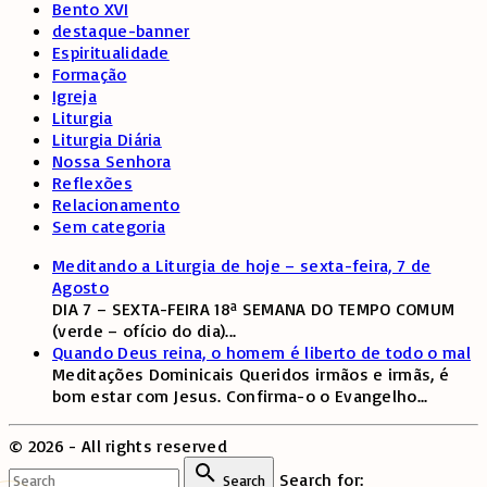
Bento XVI
destaque-banner
Espiritualidade
Formação
Igreja
Liturgia
Liturgia Diária
Nossa Senhora
Reflexões
Relacionamento
Sem categoria
Meditando a Liturgia de hoje – sexta-feira, 7 de
Agosto
DIA 7 – SEXTA-FEIRA 18ª SEMANA DO TEMPO COMUM
(verde – ofício do dia)
...
Quando Deus reina, o homem é liberto de todo o mal
Meditações Dominicais Queridos irmãos e irmãs, é
bom estar com Jesus. Confirma-o o Evangelho
...
©
2026
- All rights reserved
Search for:
Search