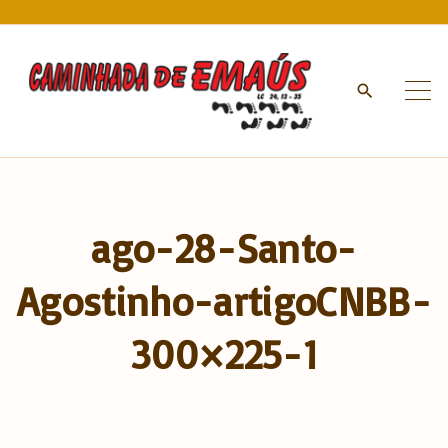
S
k
i
p
t
o
c
o
n
ago-28-Santo-
t
e
Agostinho-artigoCNBB-
n
t
300×225-1