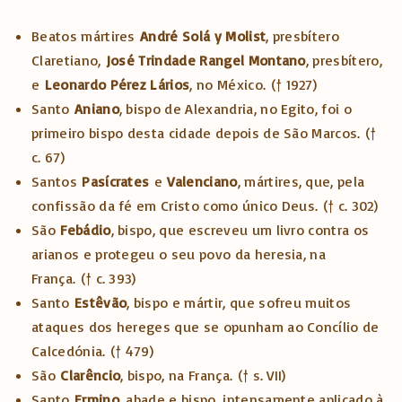
Beatos mártires
André Solá y Molist
, presbítero
Claretiano,
José Trindade Rangel Montano
, presbítero,
e
Leonardo Pérez Lários
, no México.
(† 1927)
Santo
Aniano
, bispo de Alexandria, no Egito, foi o
primeiro bispo desta cidade depois de São Marcos.
(†
c. 67)
Santos
Pasícrates
e
Valenciano
, mártires, que, pela
confissão da fé em Cristo como único Deus.
(† c. 302)
São
Febádio
, bispo, que escreveu um livro contra os
arianos e protegeu o seu povo da heresia, na
França.
(† c. 393)
Santo
Estêvão
, bispo e mártir, que sofreu muitos
ataques dos hereges que se opunham ao Concílio de
Calcedónia.
(† 479)
São
Clarêncio
, bispo, na França.
(† s. VII)
Santo
Ermino
, abade e bispo, intensamente aplicado à