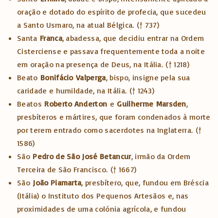
oração e dotado do espírito de profecia, que sucedeu
a Santo Usmaro, na atual Bélgica.
(† 737)
Santa
Franca
, abadessa, que decidiu entrar na Ordem
Cisterciense e passava frequentemente toda a noite
em oração na presença de Deus, na Itália.
(† 1218)
Beato
Bonifácio
Valperga
, bispo, insigne pela sua
caridade e humildade, na Itália.
(† 1243)
Beatos
Roberto Anderton
e
Guilherme
Marsden
,
presbíteros e mártires, que foram condenados à morte
por terem entrado como sacerdotes na Inglaterra.
(†
1586)
São
Pedro de São José Betancur
, irmão da Ordem
Terceira de São Francisco.
(† 1667)
São
João Piamarta
, presbítero, que, fundou em Bréscia
(Itália) o Instituto dos Pequenos Artesãos e, nas
proximidades de uma colónia agrícola, e fundou