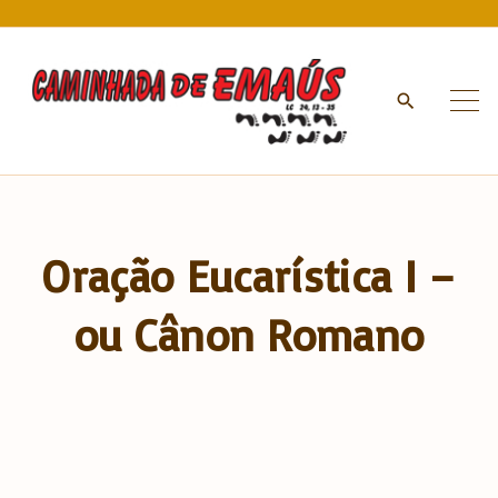
S
k
i
p
t
o
c
o
n
Oração Eucarística I –
t
e
ou Cânon Romano
n
t