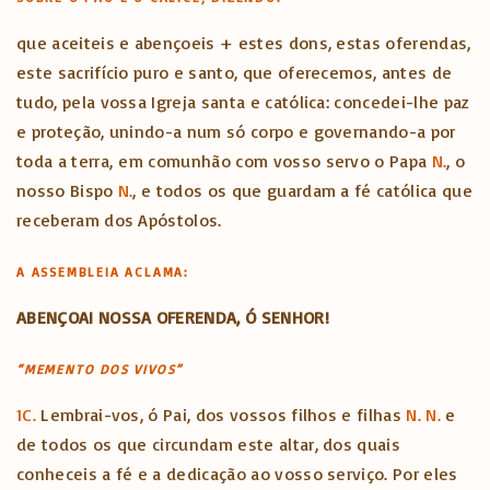
que aceiteis e abençoeis + estes dons, estas oferendas,
este sacrifício puro e santo, que oferecemos, antes de
tudo, pela vossa Igreja santa e católica: concedei-lhe paz
e proteção, unindo-a num só corpo e governando-a por
toda a terra, em comunhão com vosso servo o Papa
N.
, o
nosso Bispo
N.
, e todos os que guardam a fé católica que
receberam dos Apóstolos.
A ASSEMBLEIA ACLAMA:
ABENÇOAI NOSSA OFERENDA, Ó SENHOR!
“MEMENTO DOS VIVOS”
1C.
Lembrai-vos, ó Pai, dos vossos filhos e filhas
N. N.
e
de todos os que circundam este altar, dos quais
conheceis a fé e a dedicação ao vosso serviço. Por eles