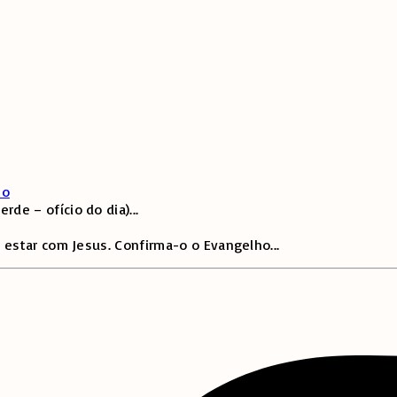
to
de – ofício do dia)
...
 estar com Jesus. Confirma-o o Evangelho
...