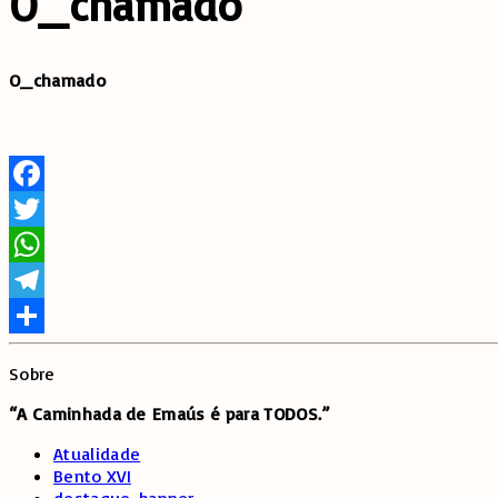
O_chamado
O_chamado
Facebook
Twitter
WhatsApp
Telegram
Share
Sobre
“A Caminhada de
Emaús é para TODOS.”
Atualidade
Bento XVI
destaque-banner