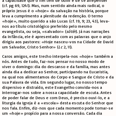
à capacidade que o fiel tem de ouvir e de se arrepender
(cf. pg 69, 1241). Mas, num sentido ainda mais radical, o
próprio Jesus é o «hoje» da salvação na história, porque
leva a cumprimento a plenitude da redenção. O termo
«hoje», muito querido a são Lucas (cf. 19, 9; 23, 43), leva-
nos ao título cristológico preferido pelo mesmo
evangelista, ou seja, «salvador» (
sōtēr
). Já nas narrações
da infância, ele é apresentado com as palavras que o anjo
dirigiu aos pastores: «Hoje nasceu-vos na Cidade de David
um Salvador, Cristo Senhor» (
Lc
2, 11).
Caros amigos, este trecho interpela-nos «hoje» também a
nós. Antes de tudo, faz-nos pensar no nosso modo de
viver o domingo: dia do descanso e da família, mas antes
ainda dia a dedicar ao Senhor, participando na Eucaristia,
na qual nos alimentamos do Corpo e Sangue de Cristo e da
sua Palavra de vida. Em segundo lugar, no nosso tempo
dispersivo e distraído, este Evangelho convida-nos a
interrogar-nos sobre a nossa capacidade de escuta. Antes
de poder falar de Deus e com Deus, é preciso ouvi-lo, e a
liturgia da Igreja é a «escola» desta escuta do Senhor que
nos fala. Enfim, diz-nos que cada momento pode tornar-se
um «hoje» propício para a nossa conversão. Cada dia