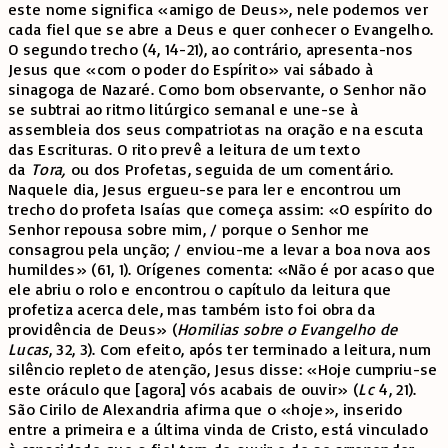
este nome significa «amigo de Deus», nele podemos ver
cada fiel que se abre a Deus e quer conhecer o Evangelho.
O segundo trecho (4, 14-21), ao contrário, apresenta-nos
Jesus que «com o poder do Espírito» vai sábado à
sinagoga de Nazaré. Como bom observante, o Senhor não
se subtrai ao ritmo litúrgico semanal e une-se à
assembleia dos seus compatriotas na oração e na escuta
das Escrituras. O rito prevê a leitura de um texto
da
Tora,
ou dos Profetas, seguida de um comentário.
Naquele dia, Jesus ergueu-se para ler e encontrou um
trecho do profeta Isaías que começa assim: «O espírito do
Senhor repousa sobre mim, / porque o Senhor me
consagrou pela unção; / enviou-me a levar a boa nova aos
humildes» (61, 1). Orígenes comenta: «Não é por acaso que
ele abriu o rolo e encontrou o capítulo da leitura que
profetiza acerca dele, mas também isto foi obra da
providência de Deus» (
Homilias sobre o Evangelho de
Lucas
, 32, 3). Com efeito, após ter terminado a leitura, num
silêncio repleto de atenção, Jesus disse: «Hoje cumpriu-se
este oráculo que [agora] vós acabais de ouvir» (
Lc
4, 21).
São Cirilo de Alexandria afirma que o «hoje», inserido
entre a primeira e a última vinda de Cristo, está vinculado