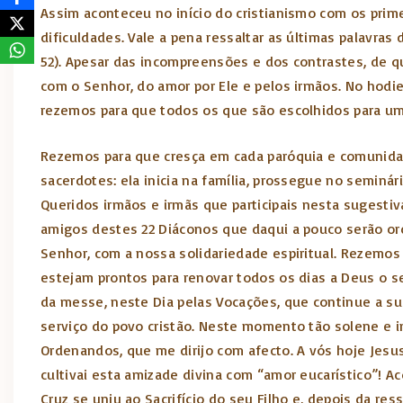
Assim aconteceu no início do cristianismo com os prim
dificuldades. Vale a pena ressaltar as últimas palavras
52). Apesar das incompreensões e dos contrastes, de qu
com o Senhor, do amor por Ele e pelos irmãos. No hod
rezemos para que todos os que são escolhidos para u
Rezemos para que cresça em cada paróquia e comunidad
sacerdotes: ela inicia na família, prossegue no seminár
Queridos irmãos e irmãs que participais nesta sugestiva
amigos destes 22 Diáconos que daqui a pouco serão or
Senhor, com a nossa solidariedade espiritual. Rezemos
estejam prontos para renovar todos os dias a Deus o s
da messe, neste Dia pelas Vocações, que continue a su
serviço do povo cristão. Neste momento tão solene e i
Ordenandos, que me dirijo com afecto. A vós hoje Jesu
cultivai esta amizade divina com “amor eucarístico”! A
Cruz se uniu ao Sacrifício do seu Filho e, depois da r