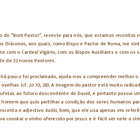
 do “Bom Pastor”, reveste para nós, que estamos reunidos nes
s Diáconos, aos quais, como Bispo e Pastor de Roma, me sinto
e com o Cardeal Vigário, com os Bispos Auxiliares e com os 
e de 22 novos Pastores.
 há pouco foi proclamado, ajuda-nos a compreender melhor o s
 ovelhas (cf.
Jo
10, 28). A imagem do pastor está muito radica
s Profetas ao futuro descendente de David, e portanto possui u
do homem que quis partilhar a condição dos seres humanos para
rescenta o adjectivo
kalós
, bom, que ele usa apenas em referê
a conotar o vinho oferecido por Jesus e é fácil ver nele o s