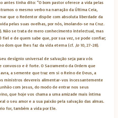
co antes tinha dito: “O bom pastor oferece a vida pelas
contramos o mesmo verbo na narração da Última Ceia,
irmar que o Redentor dispõe com absoluta liberdade da
vida pelas suas ovelhas, por nós, imolando-se na Cruz.
5). Não se trata de mero conhecimento intelectual, mas
iel e de quem sabe que, por sua vez, se pode confiar;
o dom que lhes faz da vida eterna (cf.
Jo
10, 27-28).
eu desígnio universal de salvação seja para vós
e convosco e é forte. O Sacramento da Ordem que
lavra, a semente que traz em si o Reino de Deus, a
gnos ministros devereis alimentar-vos incessantemente
comunhão com Jesus, do modo de entrar nos seus
divino, que hoje vos chama a uma amizade mais íntima
oral o seu amor e a sua paixão pela salvação das almas.
o for, também a vida por Ele.