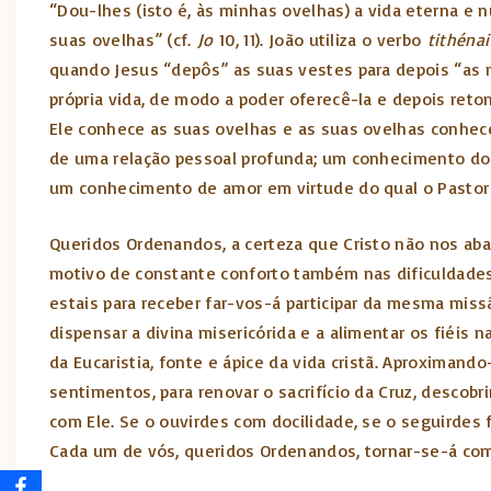
“Dou-lhes (isto é, às minhas ovelhas) a vida eterna e
suas ovelhas” (cf.
Jo
10, 11). João utiliza o verbo
tithénai
quando Jesus “depôs” as suas vestes para depois “as r
própria vida, de modo a poder oferecê-la e depois reto
Ele conhece as suas ovelhas e as suas ovelhas conhece
de uma relação pessoal profunda; um conhecimento do 
um conhecimento de amor em virtude do qual o Pastor 
Queridos Ordenandos, a certeza que Cristo não nos aba
motivo de constante conforto também nas dificuldades
estais para receber far-vos-á participar da mesma miss
dispensar a divina misericórida e a alimentar os fiéi
da Eucaristia, fonte e ápice da vida cristã. Aproximan
sentimentos, para renovar o sacrifício da Cruz, descob
com Ele. Se o ouvirdes com docilidade, se o seguirdes f
Cada um de vós, queridos Ordenandos, tornar-se-á com a