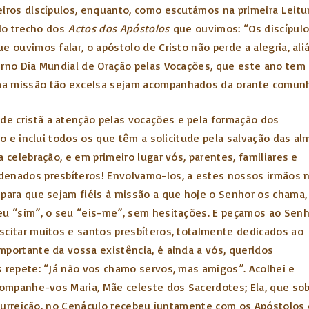
eiros discípulos, enquanto, como escutámos na primeira Leitu
 do trecho dos
Actos dos Apóstolos
que ouvimos: “Os discípulos
e ouvimos falar, o apóstolo de Cristo não perde a alegria, al
ierno Dia Mundial de Oração pelas Vocações, que este ano t
ma missão tão excelsa sejam acompanhados da orante comunhã
e cristã a atenção pelas vocações e pela formação dos
io e inclui todos os que têm a solicitude pela salvação das al
 celebração, e em primeiro lugar vós, parentes, familiares e
denados presbíteros! Envolvamo-los, a estes nossos irmãos 
 para que sejam fiéis à missão a que hoje o Senhor os chama,
eu “sim”, o seu “eis-me”, sem hesitações. E peçamos ao Sen
scitar muitos e santos presbíteros, totalmente dedicados ao
mportante da vossa existência, é ainda a vós, queridos
s repete: “Já não vos chamo servos, mas amigos”. Acolhei e
companhe-vos Maria, Mãe celeste dos Sacerdotes; Ela, que sob
essurreição, no Cenáculo recebeu juntamente com os Apóstolos 