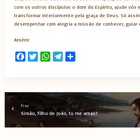
com os outros discípulos o dom do Espírito, ajude vós 
transformar interiormente pela graça de Deus. Só assi
desempenhar com alegria a missão de conhecer, guiar 
Amém!
Fa
T
W
T
S
ce
w
h
el
h
b
it
at
e
ar
o
te
s
gr
e
o
r
A
a
k
p
m
Prev
Simão, filho de João, tu me amas?
p