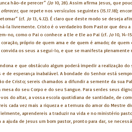
 nunca hão-de perecer”
(Jo
10, 28). Assim afirma Jesus, que pou
 oferecer
, que repete nos versículos seguintes (15.17.18); en
etomar” (cf.
Jo
13, 4.12). É claro que deste modo se deseja af
má-la livremente. Cristo é o verdadeiro Bom Pastor que deu a 
m-no, como o Pai o conhece a Ele e Ele ao Pai (cf.
Jo
10, 14-1
coração, próprio de quem ama e de quem é amado; de quem é f
convida os seus a segui-lo, e que se manifesta plenamente n
ndona e que obstáculo algum poderá impedir a realização do s
 e de esperança inabalável. A bondade do Senhor está sempr
ão de Cristo; sereis chamados a difundir a semente da sua Pa
s na mesa do seu Corpo e do seu Sangue. Para serdes seus di
do-vos do altar, a vossa escola quotidiana de santidade, de 
rireis cada vez mais a riqueza e a ternura do amor do Mestre 
ielmente, aprendereis a traduzir na vida e no ministério past
 ajuda de Jesus um bom pastor, pronto para dar, se necessári