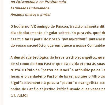
no Episcopado e no Presbiterado
Estimados Ordenandos
Amados irmãos e irmãs!
O hodierno IV Domingo de Páscoa, tradicionalmente dito
dia absolutamente singular sobretudo para vós, querido
assim a fazer parte do nosso
“presbyterium”.
Juntament
do vosso sacerdócio, que enriquece a nossa Comunidad
A densidade teológica do breve trecho evangélico, que
de si como do Bom Pastor que dá a vida eterna às suas
cristã. O título de “pastor de Israel” é atribuído pelo
Jesus é o verdadeiro Pastor de Israel, porque o Filho 
Significativamente à palavra “pastor” o evangelista ac
bodas de Caná o adjectivo
kalós
é usado duas vezes par
(cf.
Jo
2,10).