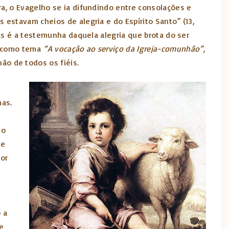
ra, o Evagelho se ia difundindo entre consolações e
 estavam cheios de alegria e do Espírito Santo” (13,
iás é a testemunha daquela alegria que brota do ser
em como tema
“A vocação ao serviço da Igreja-comunhão”
,
o de todos os fiéis.
mas.
no
 e
hor
 a
e