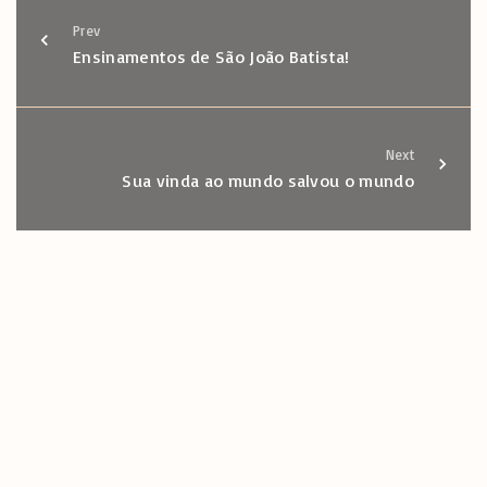
o
r
A
a
Prev
k
p
m
Ensinamentos de São João Batista!
p
Next
Sua vinda ao mundo salvou o mundo