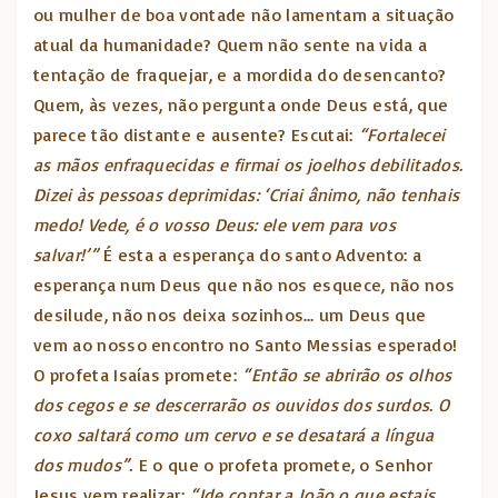
ou mulher de boa vontade não lamentam a situação
atual da humanidade? Quem não sente na vida a
tentação de fraquejar, e a mordida do desencanto?
Quem, às vezes, não pergunta onde Deus está, que
parece tão distante e ausente? Escutai:
“Fortalecei
as mãos enfraquecidas e firmai os joelhos debilitados.
Dizei às pessoas deprimidas: ‘Criai ânimo, não tenhais
medo! Vede, é o vosso Deus: ele vem para vos
salvar!’”
É esta a esperança do santo Advento: a
esperança num Deus que não nos esquece, não nos
desilude, não nos deixa sozinhos… um Deus que
vem ao nosso encontro no Santo Messias esperado!
O profeta Isaías promete:
“Então se abrirão os olhos
dos cegos e se descerrarão os ouvidos dos surdos. O
coxo saltará como um cervo e se desatará a língua
dos mudos”.
E o que o profeta promete, o Senhor
Jesus vem realizar:
“Ide contar a João o que estais