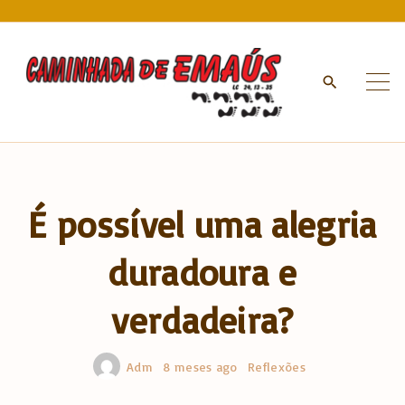
S
k
i
p
t
o
c
o
n
É possível uma alegria
t
e
duradoura e
n
t
verdadeira?
Adm
8 meses ago
Reflexões