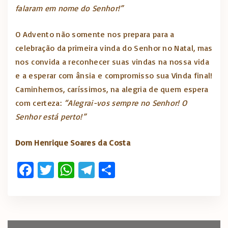
falaram em nome do Senhor!”
O Advento não somente nos prepara para a
celebração da primeira vinda do Senhor no Natal, mas
nos convida a reconhecer suas vindas na nossa vida
e a esperar com ânsia e compromisso sua Vinda final!
Caminhemos, caríssimos, na alegria de quem espera
com certeza:
“Alegrai-vos sempre no Senhor! O
Senhor está perto!”
Dom Henrique Soares da Costa
Fa
T
W
T
S
ce
w
h
el
h
b
it
at
e
ar
o
te
s
gr
e