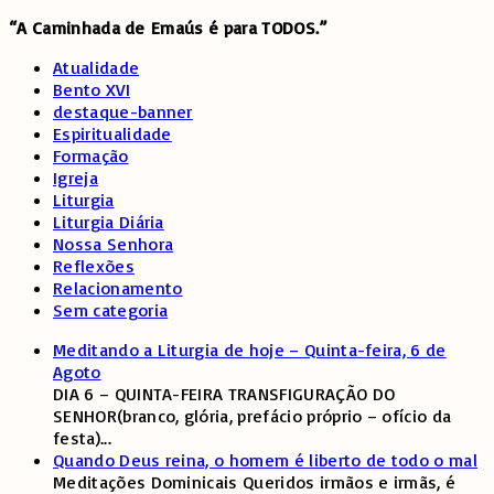
“A Caminhada de
Emaús é para TODOS.”
Atualidade
Bento XVI
destaque-banner
Espiritualidade
Formação
Igreja
Liturgia
Liturgia Diária
Nossa Senhora
Reflexões
Relacionamento
Sem categoria
Meditando a Liturgia de hoje – Quinta-feira, 6 de
Agoto
DIA 6 – QUINTA-FEIRA TRANSFIGURAÇÃO DO
SENHOR(branco, glória, prefácio próprio – ofício da
festa)
...
Quando Deus reina, o homem é liberto de todo o mal
Meditações Dominicais Queridos irmãos e irmãs, é