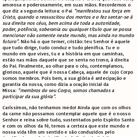
amorosa e poderosamente, em suas mãos. Recordemos o
que diz a segunda leitura: o Pai
“manifestou sua força em
Cristo, quando o ressuscitou dos mortos e o fez sentar-se à
sua direita nos céus, bem acima de toda a autoridade,
poder, potência, soberania ou qualquer título que se possa
mencionar não somente neste mundo, mas ainda no mundo
futuro”
. Não há o que temer, cristão: teu Senhor é aquele
que tudo dirige, tudo conduz e tudo plenifica. Tu e o
mundo em que vives, tu e a história em que caminhas,
estão nas mãos daquele que se senta no trono, à direita
do Pai. Finalmente, ao olhar para o céu, contemplamos,
glorioso, aquele que é nossa Cabeça, aquele de cujo Corpo
somos membros. Pois bem, a sua glória é antecipação e
garantia da nossa, como dizia a oração inicial da
Missa:
“membros do seu Corpo, somos chamados a
participar da sua glória”
.
Caríssimos, não tenhamos medo! Ainda que com os olhos
da carne não possamos contemplar aquele que é o nosso
Senhor e reina sobre tudo, sustentados pelo Espírito Santo
e com os olhos da fé, temos a certeza que este mundo e
nossa vida têm um sentido e são conduzidos pelo