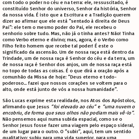
com todo o poder no céu e na terra: ele, ressuscitado, é
constituído Senhor do universo, Senhor da história, Senhor
da nossa vida. É isto que a Escritura e a Tradição querem
dizer ao afirmar que ele está “sentado à direita de Deus
Pai”: ele tem o mesmo poder do Pai, ele recebeu o
senhorio sobre tudo. Mas, não já o tinha antes? Não! Tinha
como Verbo eterno e divino; mas, agora, é o Verbo como
Filho feito homem que recebe tal poder! É este o
significado da ascensão. Um de nossa raça está dentro da
Trindade, um de nossa raça é Senhor do céu e da terra, um
de nossa raça é Senhor dos anjos, um de nossa raça está
no topo de todas as coisas. É o que dirá a oração após a
comunhão da Missa de hoje: “Deus eterno e todo-
poderoso… fazei que nossos corações se voltem para o
alto, onde está junto de vós a nossa humanidade”.
São Lucas exprime esta realidade, nos Atos dos Apóstolos,
afirmando que Jesus
“foi elevado ao céu”
e
“uma nuvem o
encobriu, de forma que seus olhos não podiam mais vê-lo”
.
Não pensemos aqui numa subida espacial, como se o
Senhor Jesus fosse fazer uma viagem pelo espaço sideral,
de um lugar para o outro. O “subir”, aqui, tem um sentido
qualitativo: subiu para uma vida superior, para uma