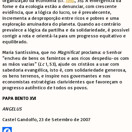
organização da economia (cf.
ibid
., 35). A emergência da
fome e da ecologia estão a denunciar, com crescente
evidência, que a lógica do lucro, se é prevalecente,
incrementa a desproporção entre ricos e pobres e uma
exploração arruinadora do planeta. Quando ao contrário
prevalece a lógica da partilha e da solidariedade, é possível
corrigir a rota e orientá-la para um progresso equitativo e
equilibrado.
Maria Santíssima, que no
Magnificat
proclama: o Senhor
“encheu de bens os famintos e aos ricos despediu-os com
as mãos vazias” (
Lc
1, 53), ajude os cristãos a usar com
sabedoria evangélica, isto é, com solidariedade generosa,
os bens terrenos, e inspire nos governantes e nos
economistas estratégias clarividentes que favoreçam o
progresso autêntico de todos os povos.
PAPA BENTO XVI
ANGELUS
Castel Gandolfo, 23 de Setembro de 2007