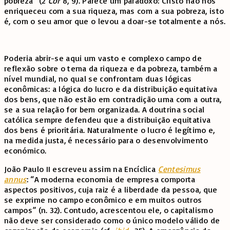
pobreza” (2
Cor
8, 9). Parece um paradoxo: Cristo não nos
enriqueceu com a sua riqueza, mas com a sua pobreza, isto
é, com o seu amor que o levou a doar-se totalmente a nós.
Poderia abrir-se aqui um vasto e complexo campo de
reflexão sobre o tema da riqueza e da pobreza, também a
nível mundial, no qual se confrontam duas lógicas
econômicas: a lógica do lucro e da distribuição equitativa
dos bens, que não estão em contradição uma com a outra,
se a sua relação for bem organizada. A doutrina social
católica sempre defendeu que a distribuição equitativa
dos bens é prioritária. Naturalmente o lucro é legítimo e,
na medida justa, é necessário para o desenvolvimento
económico.
João Paulo II escreveu assim na Encíclica
Centesimus
annus
: “A moderna economia de empresa comporta
aspectos positivos, cuja raiz é a liberdade da pessoa, que
se exprime no campo econômico e em muitos outros
campos” (n. 32). Contudo, acrescentou ele, o capitalismo
não deve ser considerado como o único modelo válido de