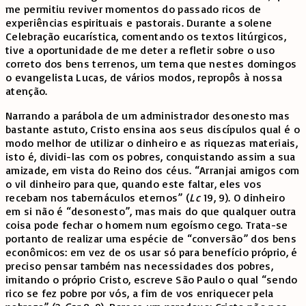
me permitiu reviver momentos do passado ricos de
experiências espirituais e pastorais. Durante a solene
Celebração eucarística, comentando os textos litúrgicos,
tive a oportunidade de me deter a refletir sobre o uso
correto dos bens terrenos, um tema que nestes domingos
o evangelista Lucas, de vários modos, repropôs à nossa
atenção.
Narrando a parábola de um administrador desonesto mas
bastante astuto, Cristo ensina aos seus discípulos qual é o
modo melhor de utilizar o dinheiro e as riquezas materiais,
isto é, dividi-las com os pobres, conquistando assim a sua
amizade, em vista do Reino dos céus. “Arranjai amigos com
o vil dinheiro para que, quando este faltar, eles vos
recebam nos tabernáculos eternos” (
Lc
19, 9). O dinheiro
em si não é “desonesto”, mas mais do que qualquer outra
coisa pode fechar o homem num egoísmo cego. Trata-se
portanto de realizar uma espécie de “conversão” dos bens
econômicos: em vez de os usar só para benefício próprio, é
preciso pensar também nas necessidades dos pobres,
imitando o próprio Cristo, escreve São Paulo o qual “sendo
rico se fez pobre por vós, a fim de vos enriquecer pela