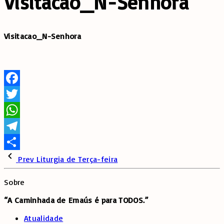
Visitacao_N-Senhora
Visitacao_N-Senhora
Facebook
Twitter
WhatsApp
Telegram
Share
Prev
Liturgia de Terça-feira
Sobre
“A Caminhada de
Emaús é para TODOS.”
Atualidade