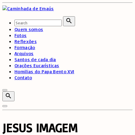
Skip
to
content
Search
for:
Search
Quem somos
Fotos
Reflexões
Formação
Arquivos
Santos de cada dia
Orações Eucarísticas
Homilias do Papa Bento XVI
Contato
JESUS IMAGEM