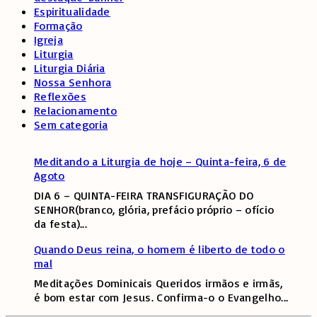
Espiritualidade
Formação
Igreja
Liturgia
Liturgia Diária
Nossa Senhora
Reflexões
Relacionamento
Sem categoria
Meditando a Liturgia de hoje – Quinta-feira, 6 de
Agoto
DIA 6 – QUINTA-FEIRA TRANSFIGURAÇÃO DO
SENHOR(branco, glória, prefácio próprio – ofício
da festa)
...
Quando Deus reina, o homem é liberto de todo o
mal
Meditações Dominicais Queridos irmãos e irmãs,
é bom estar com Jesus. Confirma-o o Evangelho
...