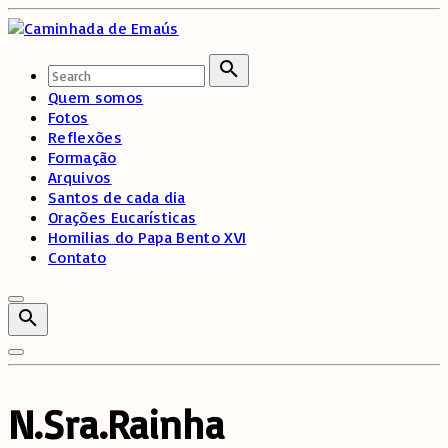
Skip
to
content
Search
for:
Search
Quem somos
Fotos
Reflexões
Formação
Arquivos
Santos de cada dia
Orações Eucarísticas
Homilias do Papa Bento XVI
Contato
N.Sra.Rainha