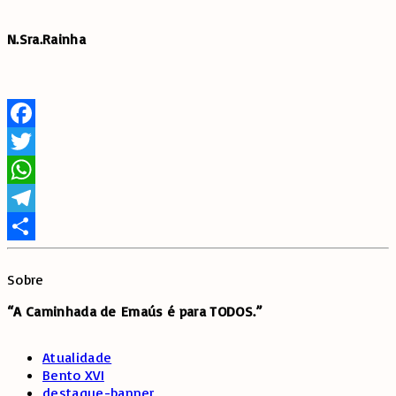
N.Sra.Rainha
Facebook
Twitter
WhatsApp
Telegram
Share
Sobre
“A Caminhada de
Emaús é para TODOS.”
Atualidade
Bento XVI
destaque-banner