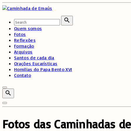
Skip
to
content
Search
for:
Search
Quem somos
Fotos
Reflexões
Formação
Arquivos
Santos de cada dia
Orações Eucarísticas
Homilias do Papa Bento XVI
Contato
Fotos das Caminhadas d