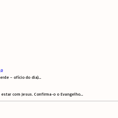
to
de – ofício do dia)
...
 estar com Jesus. Confirma-o o Evangelho
...