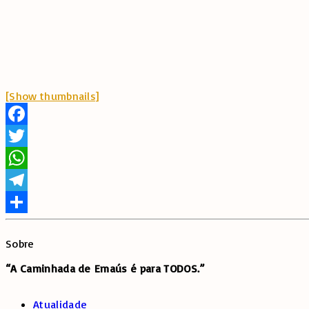
[Show thumbnails]
Facebook
Twitter
WhatsApp
Telegram
Share
Sobre
“A Caminhada de
Emaús é para TODOS.”
Atualidade