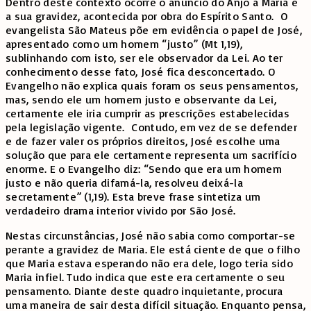
Dentro deste contexto ocorre o anúncio do Anjo à Maria e
a sua gravidez, acontecida por obra do Espírito Santo. O
evangelista São Mateus põe em evidência o papel de José,
apresentado como um homem “justo” (Mt 1,19),
sublinhando com isto, ser ele observador da Lei. Ao ter
conhecimento desse fato, José fica desconcertado. O
Evangelho não explica quais foram os seus pensamentos,
mas, sendo ele um homem justo e observante da Lei,
certamente ele iria cumprir as prescrições estabelecidas
pela legislação vigente. Contudo, em vez de se defender
e de fazer valer os próprios direitos, José escolhe uma
solução que para ele certamente representa um sacrifício
enorme. E o Evangelho diz: “Sendo que era um homem
justo e não queria difamá-la, resolveu deixá-la
secretamente” (1,19). Esta breve frase sintetiza um
verdadeiro drama interior vivido por São José.
Nestas circunstâncias, José não sabia como comportar-se
perante a gravidez de Maria. Ele está ciente de que o filho
que Maria estava esperando não era dele, logo teria sido
Maria infiel. Tudo indica que este era certamente o seu
pensamento. Diante deste quadro inquietante, procura
uma maneira de sair desta difícil situação. Enquanto pensa,