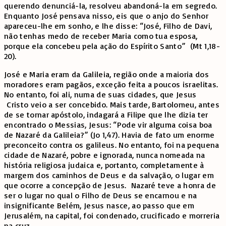
querendo denunciá-la, resolveu abandoná-la em segredo.
Enquanto José pensava nisso, eis que o anjo do Senhor
apareceu-lhe em sonho, e lhe disse: “José, Filho de Davi,
não tenhas medo de receber Maria como tua esposa,
porque ela concebeu pela ação do Espírito Santo” (Mt 1,18-
20).
José e Maria eram da Galileia, região onde a maioria dos
moradores eram pagãos, exceção feita a poucos israelitas.
No entanto, foi ali, numa de suas cidades, que Jesus
Cristo veio a ser concebido. Mais tarde, Bartolomeu, antes
de se tornar apóstolo, indagará a Filipe que lhe dizia ter
encontrado o Messias, Jesus: “Pode vir alguma coisa boa
de Nazaré da Galileia?” (Jo 1,47). Havia de fato um enorme
preconceito contra os galileus. No entanto, foi na pequena
cidade de Nazaré, pobre e ignorada, nunca nomeada na
história religiosa judaica e, portanto, completamente à
margem dos caminhos de Deus e da salvação, o lugar em
que ocorre a concepção de Jesus. Nazaré teve a honra de
ser o lugar no qual o Filho de Deus se encarnou e na
insignificante Belém, Jesus nasce, ao passo que em
Jerusalém, na capital, foi condenado, crucificado e morreria
na cruz.