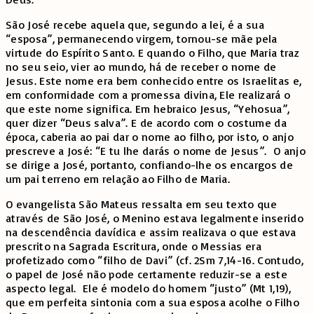
São José recebe aquela que, segundo a lei, é a sua
“esposa”, permanecendo virgem, tornou-se mãe pela
virtude do Espírito Santo. E quando o Filho, que Maria traz
no seu seio, vier ao mundo, há de receber o nome de
Jesus. Este nome era bem conhecido entre os Israelitas e,
em conformidade com a promessa divina, Ele realizará o
que este nome significa. Em hebraico Jesus, “Yehosua”,
quer dizer “Deus salva”. E de acordo com o costume da
época, caberia ao pai dar o nome ao filho, por isto, o anjo
prescreve a José: “E tu lhe darás o nome de Jesus”. O anjo
se dirige a José, portanto, confiando-lhe os encargos de
um pai terreno em relação ao Filho de Maria.
O evangelista São Mateus ressalta em seu texto que
através de São José, o Menino estava legalmente inserido
na descendência davídica e assim realizava o que estava
prescrito na Sagrada Escritura, onde o Messias era
profetizado como “filho de Davi” (cf. 2Sm 7,14-16. Contudo,
o papel de José não pode certamente reduzir-se a este
aspecto legal. Ele é modelo do homem “justo” (Mt 1,19),
que em perfeita sintonia com a sua esposa acolhe o Filho