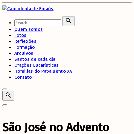
Skip
to
content
Search
for:
Search
Quem somos
Fotos
Reflexões
Formação
Arquivos
Santos de cada dia
Orações Eucarísticas
Homilias do Papa Bento XVI
Contato
São José no Advento