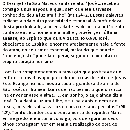
O Evangelista São Mateus ainda relata: “José … recebeu
consigo a sua esposa, a qual, sem que ele a tivesse
conhecido, deu à luz um filho” (Mt 1,24-25). Estas palavras
indicam ainda outra proximidade esponsal. A profundeza
desta proximidade, a intensidade espiritual da união e do
contato entre o homem e a mulher, provêm, em última
análise, do Espírito que dá a vida (cf. Jo 6,63). José,
obediente ao Espírito, encontra precisamente nele a fonte
do amor, do seu amor esponsal, maior do que aquele
“homem justo” poderia esperar, segundo a medida do
próprio coração humano.
Com isto compreendemos a provação que José teve que
enfrentar nos dias que precederam o nascimento de Jesus.
Este Evangelho nos mostra toda a grandeza de alma de
São José, um homem bom que não permitiu que o rancor
lhe envenenasse a alma. E, em sonho, o anjo ainda diz a
José: “Ela dará à luz um filho, e tu lhe darás o nome de
Jesus, pois ele vai salvar o seu povo de seus pecados” (Mt
1,21). Tendo abandonado o pensamento de repudiar Maria
em segredo, ele a toma consigo, porque agora os seus
olhos conseguem ver em Maria a realização da obra de
Deus.