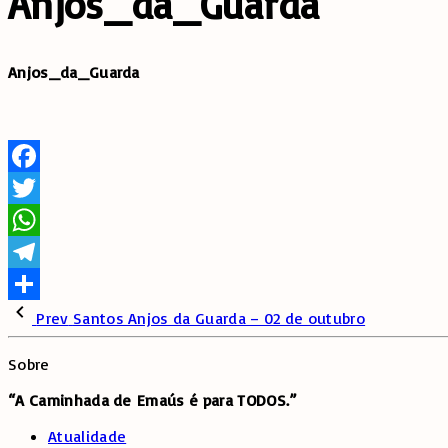
Anjos_da_Guarda
Anjos_da_Guarda
Facebook
Twitter
WhatsApp
Telegram
Share
Prev
Santos Anjos da Guarda – 02 de outubro
Sobre
“A Caminhada de
Emaús é para TODOS.”
Atualidade