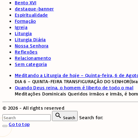
Bento XVI
destaque-banner
Espiritualidade
Formação
Igreja
Liturgia
Liturgia Diária
Nossa Senhora
Reflexões
Relacionamento
Sem categoria
Meditando a Liturgia de hoje – Quinta-feira, 6 de Agot
DIA 6 – QUINTA-FEIRA TRANSFIGURAÇÃO DO SENHOR(branco,
Quando Deus reina, o homem é liberto de todo o mal
Meditações Dominicais Queridos irmãos e irmãs, é bom
©
2026
- All rights reserved
Search for:
Search
Go to top