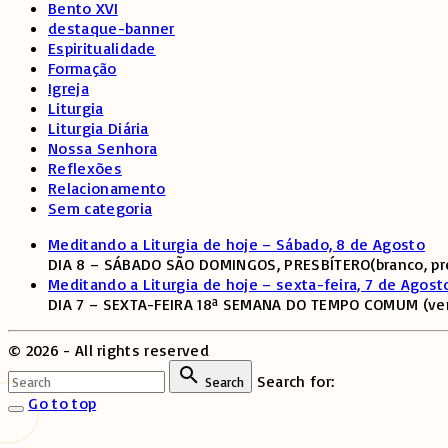
Bento XVI
destaque-banner
Espiritualidade
Formação
Igreja
Liturgia
Liturgia Diária
Nossa Senhora
Reflexões
Relacionamento
Sem categoria
Meditando a Liturgia de hoje – Sábado, 8 de Agosto
DIA 8 – SÁBADO SÃO DOMINGOS, PRESBÍTERO(branco, pre
Meditando a Liturgia de hoje – sexta-feira, 7 de Agost
DIA 7 – SEXTA-FEIRA 18ª SEMANA DO TEMPO COMUM (verd
©
2026
- All rights reserved
Search for:
Search
Go to top