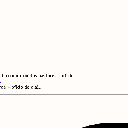
f. comum, ou dos pastores – ofício
...
o
e – ofício do dia)
...