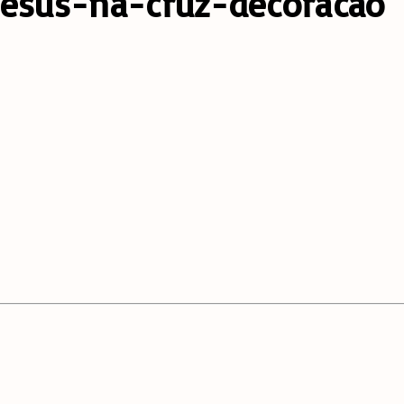
jesus-na-cruz-decoracao