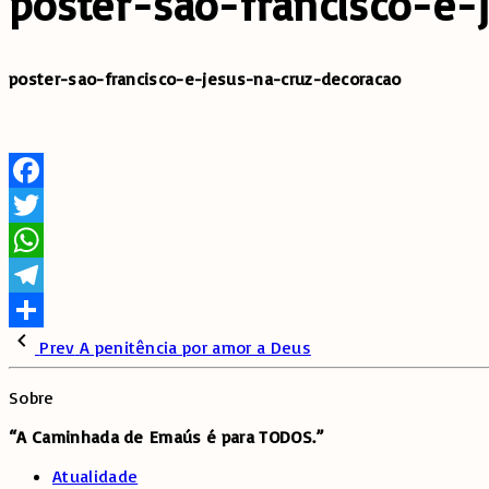
poster-sao-francisco-e-
poster-sao-francisco-e-jesus-na-cruz-decoracao
Facebook
Twitter
WhatsApp
Telegram
Share
Prev
A penitência por amor a Deus
Sobre
“A Caminhada de
Emaús é para TODOS.”
Atualidade