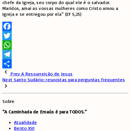
chefe da Igreja, seu corpo do qual ele é o salvador.
Maridos, amai as vossas mulheres como Cristo amou a
Igreja e se entregou por ela” (EF 5,25)
Facebook
Twitter
WhatsApp
Telegram
Share
Prev
A Ressurreição de Jesus
Next
Santo Sudário: respostas para perguntas frequentes
Sobre
“A Caminhada de
Emaús é para TODOS.”
Atualidade
Bento XVI