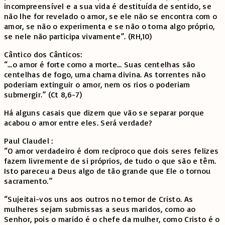
incompreensível e a sua vida é destituída de sentido, se
não lhe for revelado o amor, se ele não se encontra com o
amor, se não o experimenta e se não o torna algo próprio,
se nele não participa vivamente”. (RH,10)
Cântico dos Cânticos:
“…o amor é forte como a morte… Suas centelhas são
centelhas de fogo, uma chama divina. As torrentes não
poderiam extinguir o amor, nem os rios o poderiam
submergir.” (Ct 8,6-7)
Há alguns casais que dizem que vão se separar porque
acabou o amor entre eles. Será verdade?
Paul Claudel :
“O amor verdadeiro é dom recíproco que dois seres felizes
fazem livremente de si próprios, de tudo o que são e têm.
Isto pareceu a Deus algo de tão grande que Ele o tornou
sacramento.”
“Sujeitai-vos uns aos outros no temor de Cristo. As
mulheres sejam submissas a seus maridos, como ao
Senhor, pois o marido é o chefe da mulher, como Cristo é o