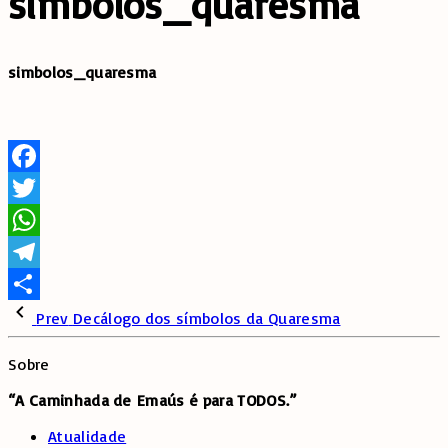
simbolos_quaresma
simbolos_quaresma
Facebook
Twitter
WhatsApp
Telegram
Share
Prev
Decálogo dos símbolos da Quaresma
Sobre
“A Caminhada de
Emaús é para TODOS.”
Atualidade