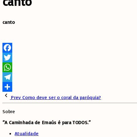
canto
canto
Facebook
Twitter
WhatsApp
Telegram
Share
Prev
Como deve ser o coral da paróquia?
Sobre
“A Caminhada de
Emaús é para TODOS.”
Atualidade