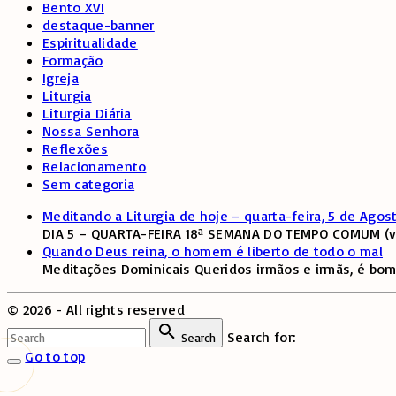
Bento XVI
destaque-banner
Espiritualidade
Formação
Igreja
Liturgia
Liturgia Diária
Nossa Senhora
Reflexões
Relacionamento
Sem categoria
Meditando a Liturgia de hoje – quarta-feira, 5 de Agos
DIA 5 – QUARTA-FEIRA 18ª SEMANA DO TEMPO COMUM (ver
Quando Deus reina, o homem é liberto de todo o mal
Meditações Dominicais Queridos irmãos e irmãs, é bom
©
2026
- All rights reserved
Search for:
Search
Go to top