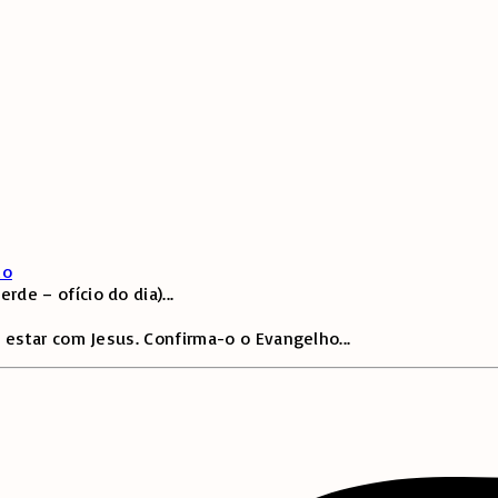
to
de – ofício do dia)
...
 estar com Jesus. Confirma-o o Evangelho
...