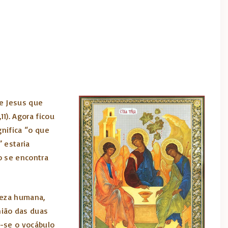
de Jesus que
1). Agora ficou
gnifica “o que
 estaria
o se encontra
reza humana,
nião das duas
r-se o vocábulo