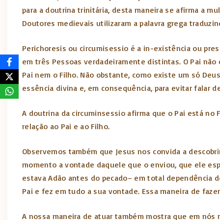
para a doutrina trinitária, desta maneira se afirma a
Doutores medievais utilizaram a palavra grega traduzin
Perichoresis ou circumisessio é a in-existência ou pr
em três Pessoas verdadeiramente distintas. O Pai não é o
Pai nem o Filho. Não obstante, como existe um só Deus
essência divina e, em consequência, para evitar falar d
A doutrina da circuminsessio afirma que o Pai está no F
relação ao Pai e ao Filho.
Observemos também que Jesus nos convida a descobrir 
momento a vontade daquele que o enviou, que ele espe
estava Adão antes do pecado– em total dependência do
Pai e fez em tudo a sua vontade. Essa maneira de fazer
A nossa maneira de atuar também mostra que em nós re