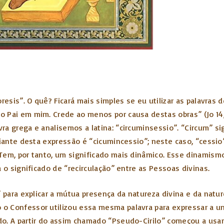
resis”. O quê? Ficará mais simples se eu utilizar as palavras 
 Pai em mim. Crede ao menos por causa destas obras” (Jo 14,1
a grega e analisemos a latina: “circuminsessio”. “Circum” si
riante desta expressão é “cicumincessio”; neste caso, “cessio”
Tem, por tanto, um significado mais dinâmico. Esse dinamism
 o significado de “recirculação” entre as Pessoas divinas.
” para explicar a mútua presença da natureza divina e da natu
o Confessor utilizou essa mesma palavra para expressar a u
do. A partir do assim chamado “Pseudo-Cirilo” começou a usa