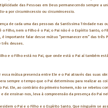
 multiplicidade das Pessoas em Deus permanecendo sempre a un
do-a por circumincessio ou circuminsessio.
esença de cada uma das pessoas da Santíssima Trindade nas ou
 Filho, nem o Filho é o Pai; o Pai não é o Espírito Santo, o F
, é importante falar desse mútuo “permanecer em” das três Pe
e três deuses.
ilho e o Filho está no Pai, que onde está o Pai aí também est
essa mútua presencia entre Ele e o Pai através das suas obr
ra sempre o tempo que o Pai determinou para realizar as co
 Pai. Ele, ao contrário do primeiro homem, não se rebelou c
 e de ensinar-nos, leva à compreensão da presença do Pai nele
sidem o Pai e o Filho e o Espírito Santo. Que ninguém se as