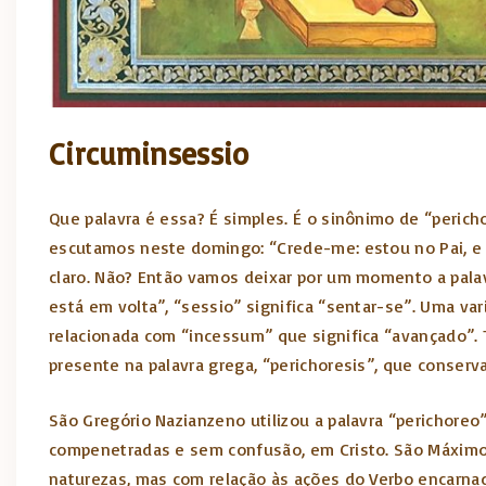
Circuminsessio
Que palavra é essa? É simples. É o sinônimo de “pericho
escutamos neste domingo: “Crede-me: estou no Pai, e o
claro. Não? Então vamos deixar por um momento a palavr
está em volta”, “sessio” significa “sentar-se”. Uma va
relacionada com “incessum” que significa “avançado”. 
presente na palavra grega, “perichoresis”, que conserva
São Gregório Nazianzeno utilizou a palavra “perichoreo
compenetradas e sem confusão, em Cristo. São Máximo 
naturezas, mas com relação às ações do Verbo encarna