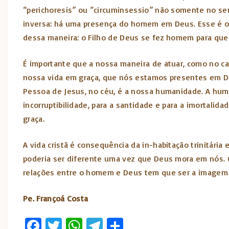
“perichoresis” ou “circuminsessio” não somente no sen
inversa: há uma presença do homem em Deus. Esse é o 
dessa maneira: o Filho de Deus se fez homem para que 
É importante que a nossa maneira de atuar, como no c
nossa vida em graça, que nós estamos presentes em 
Pessoa de Jesus, no céu, é a nossa humanidade. A hum
incorruptibilidade, para a santidade e para a imortal
graça.
A vida cristã é consequência da in-habitação trinitári
poderia ser diferente uma vez que Deus mora em nós. Ou
relações entre o homem e Deus tem que ser a imagem da
Pe. Françoá Costa
Fa
T
W
T
S