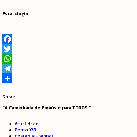
Escatologia
Facebook
Twitter
WhatsApp
Telegram
Share
Sobre
“A Caminhada de
Emaús é para TODOS.”
Atualidade
Bento XVI
destaque-banner