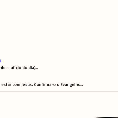
o
e – ofício do dia)
...
 estar com Jesus. Confirma-o o Evangelho
...