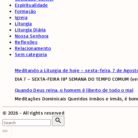
Espiritualidade
Formação
Igreja
Liturgia
Liturgia Diária
Nossa Senhora
Reflexões
Relacionamento
Sem categoria
Meditando a Liturgia de hoje – sexta-feira, 7 de Agost
DIA 7 – SEXTA-FEIRA 18ª SEMANA DO TEMPO COMUM (verd
Quando Deus reina, o homem é liberto de todo o mal
Meditações Dominicais Queridos irmãos e irmãs, é bom
©
2026
- All rights reserved
Search
for:
Search
Go
to