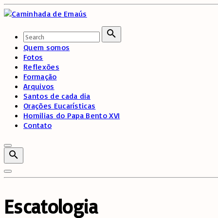
Skip
to
content
Search
for:
Search
Quem somos
Fotos
Reflexões
Formação
Arquivos
Santos de cada dia
Orações Eucarísticas
Homilias do Papa Bento XVI
Contato
Escatologia