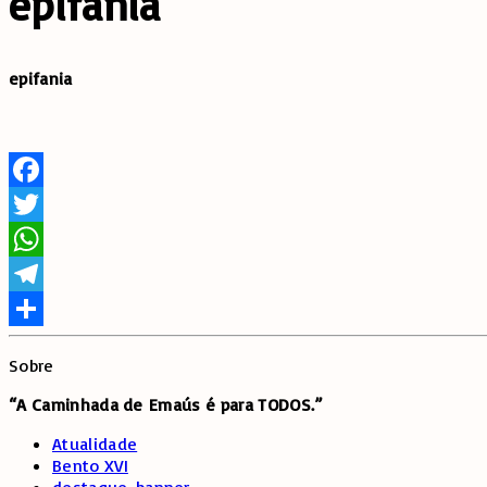
epifania
epifania
Facebook
Twitter
WhatsApp
Telegram
Share
Sobre
“A Caminhada de
Emaús é para TODOS.”
Atualidade
Bento XVI
destaque-banner