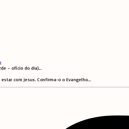
o
e – ofício do dia)
...
 estar com Jesus. Confirma-o o Evangelho
...