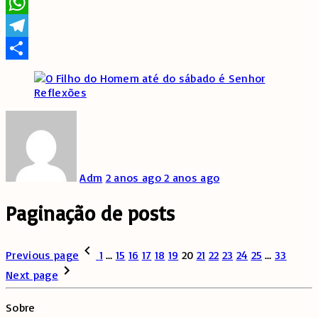
Twitter
WhatsApp
Telegram
Share
Reflexões
Adm
2 anos ago
2 anos ago
Paginação de posts
Previous page
1
…
15
16
17
18
19
20
21
22
23
24
25
…
33
Next page
Sobre