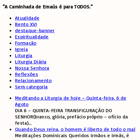
“A Caminhada de
Emaús é para TODOS.”
Atualidade
Bento XVI
destaque-banner
Espiritualidade
Formação
Igreja
Liturgia
Liturgia Diária
Nossa Senhora
Reflexões
Relacionamento
Sem categoria
Meditando a Liturgia de hoje – Quinta-feira, 6 de
Agoto
DIA 6 – QUINTA-FEIRA TRANSFIGURAÇÃO DO
SENHOR(branco, glória, prefácio próprio – ofício da
festa)
...
Quando Deus reina, o homem é liberto de todo o mal
Meditações Dominicais Queridos irmãos e irmãs, é