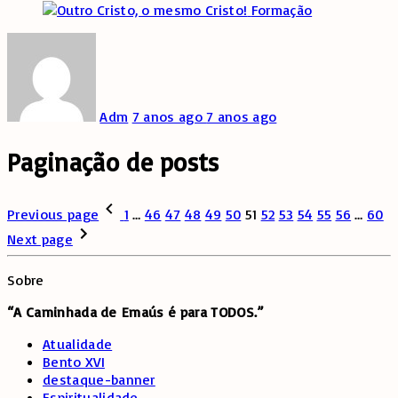
Share
Formação
Adm
7 anos ago
7 anos ago
Paginação de posts
Previous page
1
…
46
47
48
49
50
51
52
53
54
55
56
…
60
Next page
Sobre
“A Caminhada de
Emaús é para TODOS.”
Atualidade
Bento XVI
destaque-banner
Espiritualidade