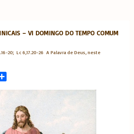
INICAIS – VI DOMINGO DO TEMPO COMUM
,12.16-20; Lc 6,17.20-26 A Palavra de Deus, neste
S
l
h
ar
r
e
m