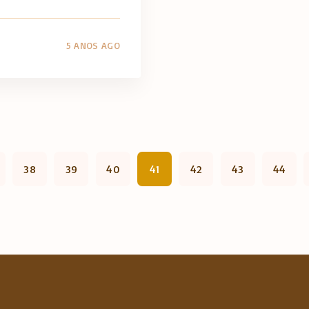
5 ANOS AGO
38
39
40
41
42
43
44