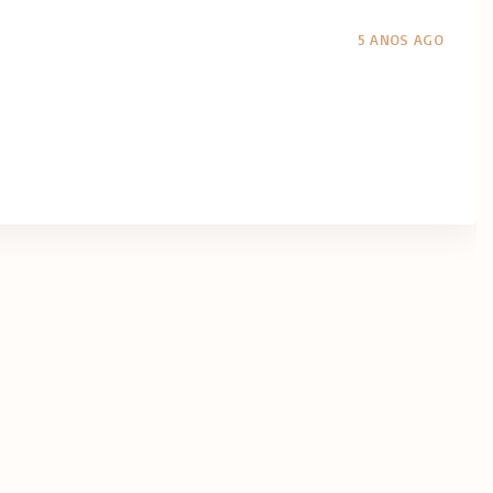
r
e
5 ANOS AGO
m