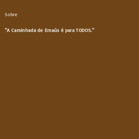
ç
ã
o
Sobre
o
u
“A Caminhada de
Emaús é para TODOS.”
d
s
e
p
p
o
a
s
g
t
s
e