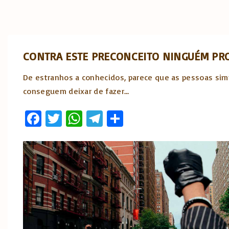
CONTRA ESTE PRECONCEITO NINGUÉM PR
De estranhos a conhecidos, parece que as pessoas si
conseguem deixar de fazer
…
Fa
T
W
T
S
ce
w
h
el
h
b
it
at
e
ar
o
te
s
gr
e
o
r
A
a
k
p
m
p