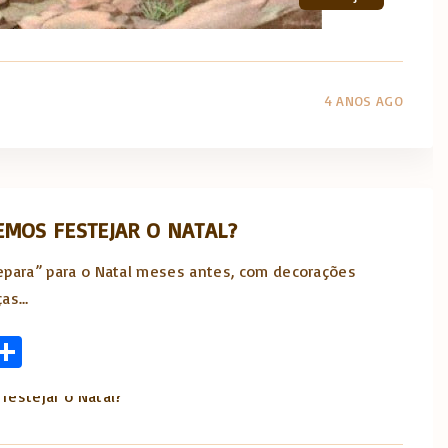
4 ANOS AGO
MOS FESTEJAR O NATAL?
epara” para o Natal meses antes, com decorações
ças
…
S
l
h
Formação
Liturgia
ar