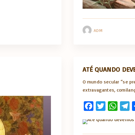
ADM
ATÉ QUANDO DEVE
O mundo secular “se pr
extravagantes, comilan
Fa
T
W
T
ce
w
h
e
b
it
at
e