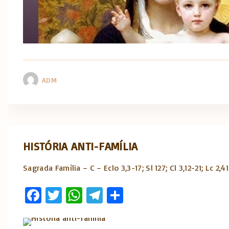
p
ADM
HISTÓRIA ANTI-FAMÍLIA
Sagrada Família – C – Eclo 3,3-17; Sl 127; Cl 3,12-21; Lc 2,4
Fa
T
W
T
S
ce
w
h
el
h
b
it
at
e
ar