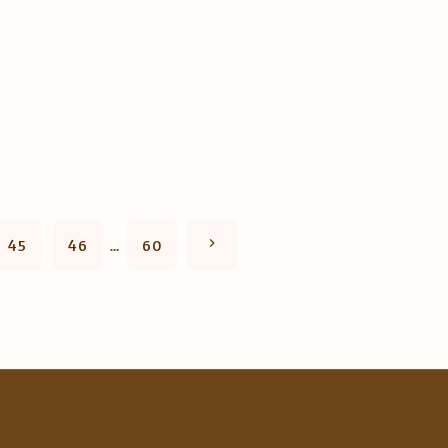
N
45
46
…
60
e
x
t
p